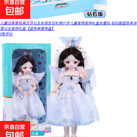
儿童过家家玩具艾莎公主女孩生日礼物六岁儿童发饰发饰礼盒女童玩 钻石版蓝色系冰
雪公主发饰礼盒【蓝色单首饰盒】
0条评价