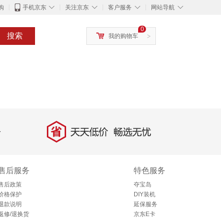
◇
◇
◇
◇
购
手机京东
关注京东
客户服务
网站导航
0
搜索
我的购物车
>
省
天天低价，畅选无忧
售后服务
特色服务
售后政策
夺宝岛
价格保护
DIY装机
退款说明
延保服务
返修/退换货
京东E卡