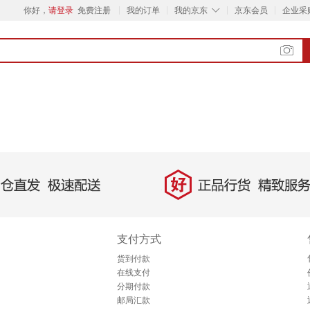
◇
你好，
请登录
免费注册
我的订单
我的京东
京东会员
企业采
好
直发，极速配送
正品行货，精致服务
支付方式
货到付款
在线支付
分期付款
邮局汇款