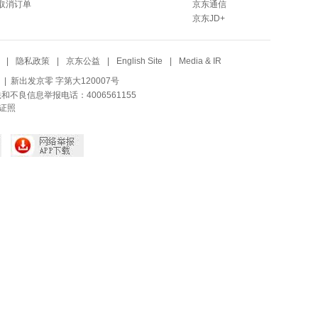
取消订单
京东通信
京东JD+
|
隐私政策
|
京东公益
|
English Site
|
Media & IR
| 新出发京零 字第大120007号
法和不良信息举报电话：4006561155
证照