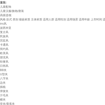
童装:
儿童配饰
儿童汉服/旗袍/唐装
高级选项:
风格
款式
类别
镶嵌材质
主体材质
适用人群
适用性别
适用场景
适用年龄
上市时间
ins风
波西米亚
复古风
民族风
宫廷风
卡通风
简约风
欧美风
朋克风
轻奢风
日韩风
BB夹
U型夹
八字夹
边夹
插梳
弹簧夹
汗毛夹
横夹
坚夹/香蕉夹