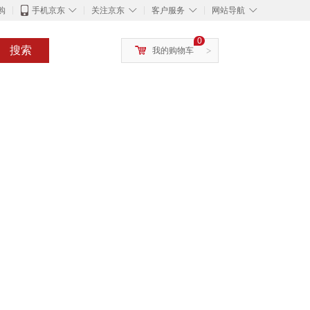
◇
◇
◇
◇
购
手机京东
关注京东
客户服务
网站导航
0
搜索
我的购物车
>