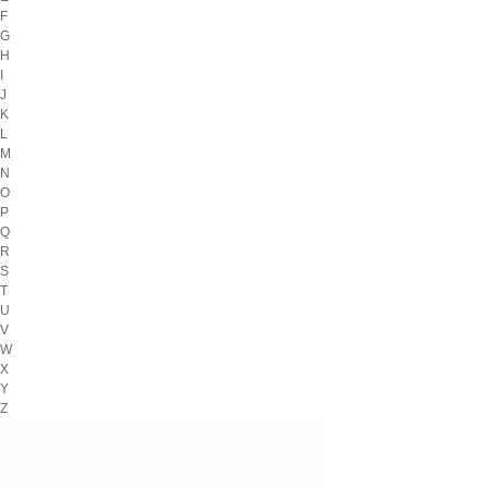
F
G
H
I
J
K
L
M
N
O
P
Q
R
S
T
U
V
W
X
Y
Z