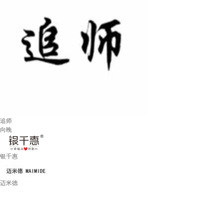
追师
向晚
银千惠
迈米德