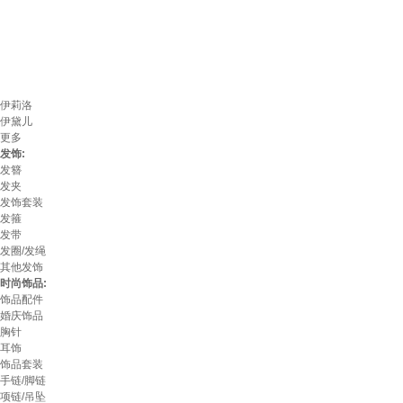
伊莉洛
伊黛儿
更多
发饰:
发簪
发夹
发饰套装
发箍
发带
发圈/发绳
其他发饰
时尚饰品:
饰品配件
婚庆饰品
胸针
耳饰
饰品套装
手链/脚链
项链/吊坠