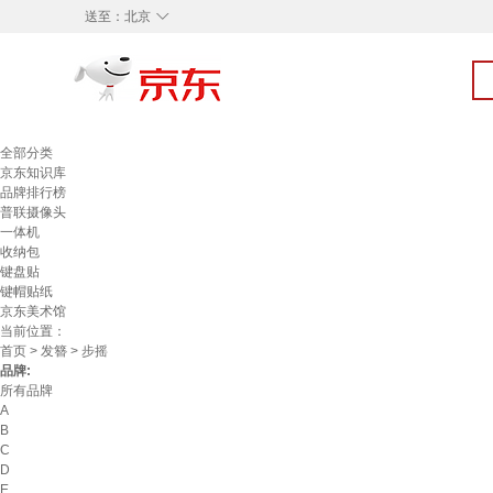
◇
送至：
北京
全部分类
京东知识库
品牌排行榜
普联摄像头
一体机
收纳包
键盘贴
键帽贴纸
京东美术馆
当前位置：
首页
>
发簪
> 步摇
品牌:
所有品牌
A
B
C
D
E