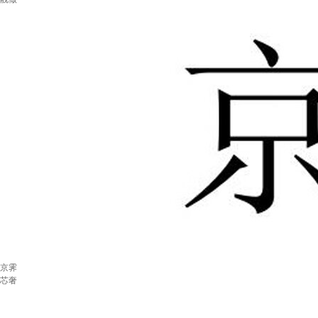
京霁
芯奢