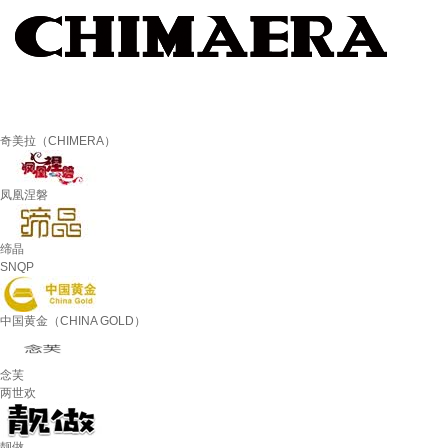
奇美拉（CHIMERA）
凤凰涅磐
缔晶
SNQP
中国黄金（CHINA GOLD）
念芙
两世欢
靓做