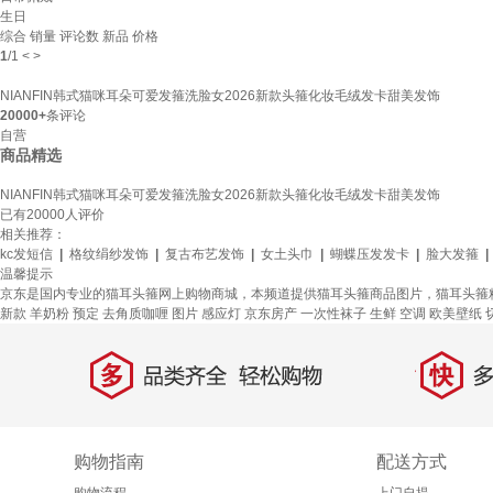
生日
综合
销量
评论数
新品
价格
1
/
1
<
>
NIANFIN韩式猫咪耳朵可爱发箍洗脸女2026新款头箍化妆毛绒发卡甜美发饰
20000+
条评论
自营
商品精选
NIANFIN韩式猫咪耳朵可爱发箍洗脸女2026新款头箍化妆毛绒发卡甜美发饰
已有
20000
人评价
相关推荐：
kc发短信
|
格纹绢纱发饰
|
复古布艺发饰
|
女土头巾
|
蝴蝶压发发卡
|
脸大发箍
|
温馨提示
京东是国内专业的猫耳头箍网上购物商城，本频道提供猫耳头箍商品图片，猫耳头箍
新款
羊奶粉
预定
去角质咖喱
图片
感应灯
京东房产
一次性袜子
生鲜
空调
欧美壁纸
多
快
品类齐全，轻松购物
多仓
购物指南
配送方式