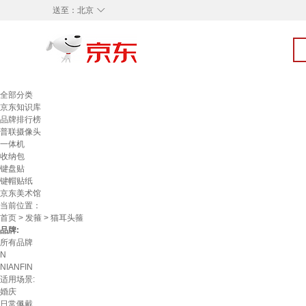
◇
送至：
北京
全部分类
京东知识库
品牌排行榜
普联摄像头
一体机
收纳包
键盘贴
键帽贴纸
京东美术馆
当前位置：
首页
>
发箍
> 猫耳头箍
品牌:
所有品牌
N
NIANFIN
适用场景:
婚庆
日常佩戴