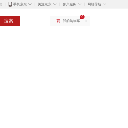
◇
◇
◇
◇
购
手机京东
关注京东
客户服务
网站导航
0
搜索
我的购物车
>