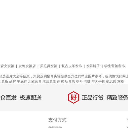
森女发箍
|
发饰发箍店
|
贝览得发箍
|
复古皮革发饰
|
发饰牌子
|
学生蕾丝发饰
精选图片大全等信息，为您选购猫耳头箍提供全方位的精选图片参考，提供愉悦的网
切菜板
品牌
平底鞋
北欧家具
木质菜架
雨衣
玩具熊
型号
网赚
华为手机
范思哲
京粉
好
直发，极速配送
正品行货，精致服务
支付方式