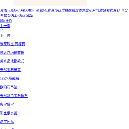
莫杰（MARC JACOBS）新款MJ女耳饰日常蝴蝶结含首饰盒小众气质轻奢女耳钉 节日
礼物 GOLD ONE SIZE
0条评价
上一页
1/5
下一页
米莱珠宝 石榴石
纯天然玛瑙散珠
黄水晶戒指款式
天然宝石米莱
18k水晶戒指
欧泊石吊坠
天然彩色宝石裸石
彩宝佛宝
彩宝紫水晶
晶宝国际