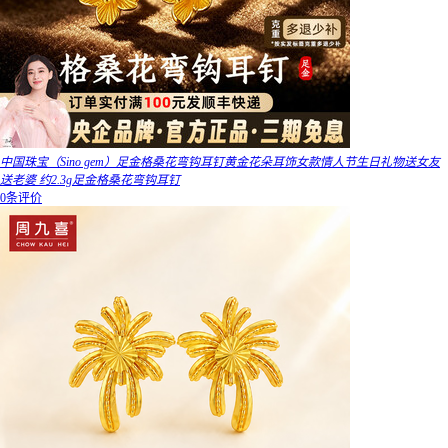
中国珠宝（Sino gem）足金格桑花弯钩耳钉黄金花朵耳饰女款情人节生日礼物送女友
送老婆 约2.3g足金格桑花弯钩耳钉
0条评价