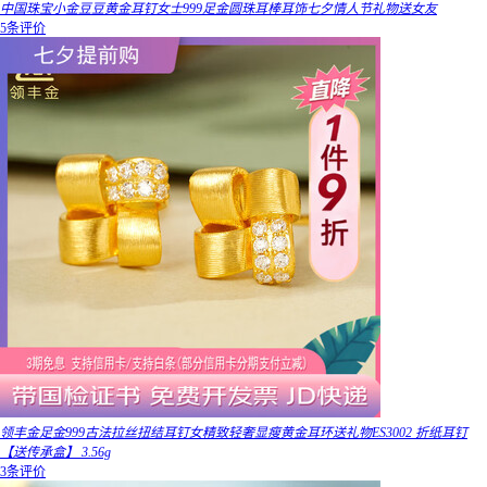
中国珠宝小金豆豆黄金耳钉女士999足金圆珠耳棒耳饰七夕情人节礼物送女友
5条评价
领丰金足金999古法拉丝扭结耳钉女精致轻奢显瘦黄金耳环送礼物ES3002 折纸耳钉
【送传承盒】 3.56g
3条评价