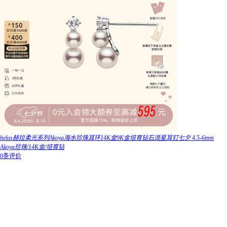
helas赫拉柔光系列Akoya海水珍珠耳环14K金9K金培育钻石流星耳钉七夕 4.5-6mm
Akoya珍珠/14K金/培育钻
0条评价