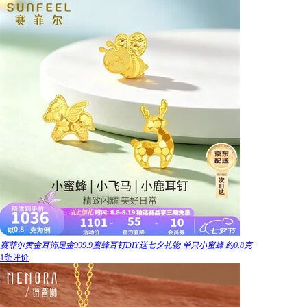
赛菲尔黄金耳饰足金999.9蜜蜂耳钉DIY送七夕礼物 单只小蜜蜂 约0.8克
1条评价