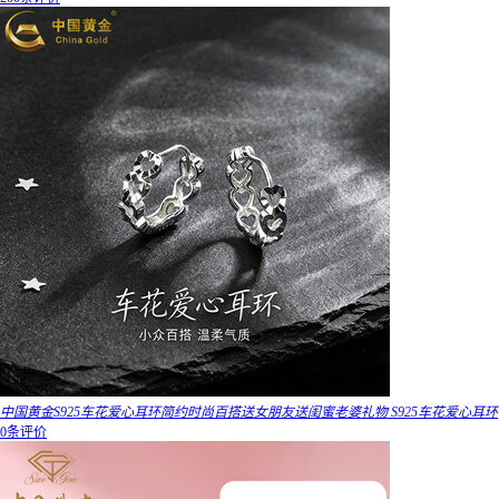
中国黄金S925车花爱心耳环简约时尚百搭送女朋友送闺蜜老婆礼物 S925车花爱心耳环
0条评价