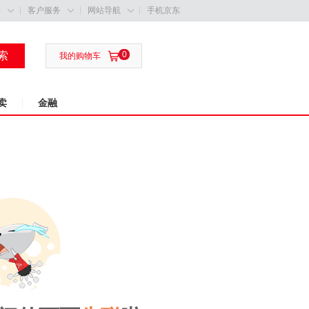
购
客户服务
网站导航
手机京东



索
0

我的购物车
卖
金融