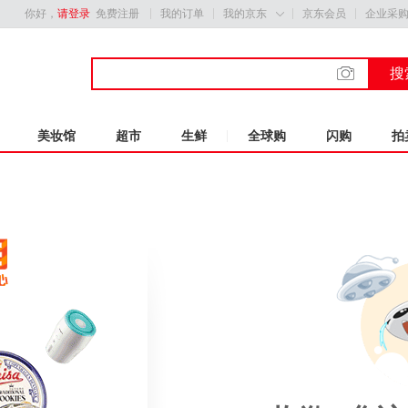
你好，
请登录
免费注册
我的订单
我的京东
京东会员
企业采

搜
美妆馆
超市
生鲜
全球购
闪购
拍