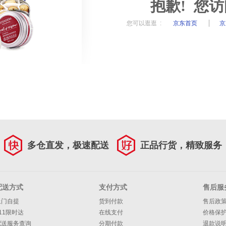
抱歉! 您
您可以逛逛 :
京东首页
京
多仓直发，极速配送
正品行货，精致服务
配送方式
支付方式
售后服
上门自提
货到付款
售后政
11限时达
在线支付
价格保
配送服务查询
分期付款
退款说