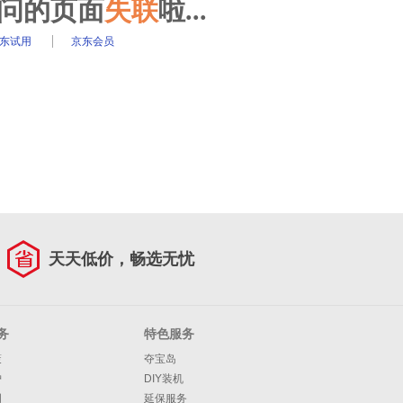
访问的页面
失联
啦...
东试用
京东会员
天天低价，畅选无忧
务
特色服务
策
夺宝岛
护
DIY装机
明
延保服务