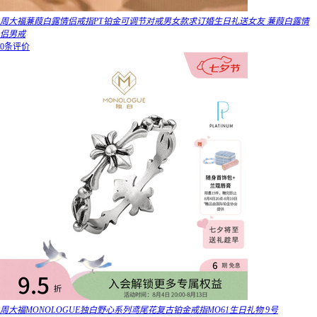
周大福蒹葭白露情侣戒指PT铂金可调节对戒男女款求订婚生日礼送女友 蒹葭白露情
侣男戒
0条评价
周大福MONOLOGUE独白野心系列鸢尾花复古铂金戒指MO61生日礼物 9号