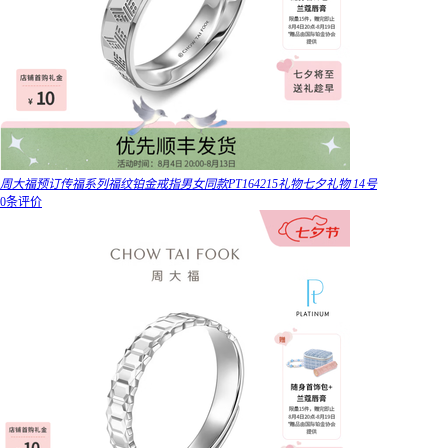
周大福预订传福系列福纹铂金戒指男女同款PT164215礼物七夕礼物 14号
0条评价