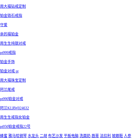
周大福钻戒定制
铂金锆石戒指
守爱
亲的福铂金
周生生纯银对戒
pt999戒指
铂金手饰
铂金对戒 pt
周大福珠宝定制
珂兰尾戒
pt990铂金对戒
珂兰KLRW024632
周生生戒指女铂金
pt950铂金戒指22号
蜂蜜
雅马哈钢琴
水龙头
二胡
布艺沙发
平板电脑
洗面奶
唇膏
法拉利
坡跟鞋
人参