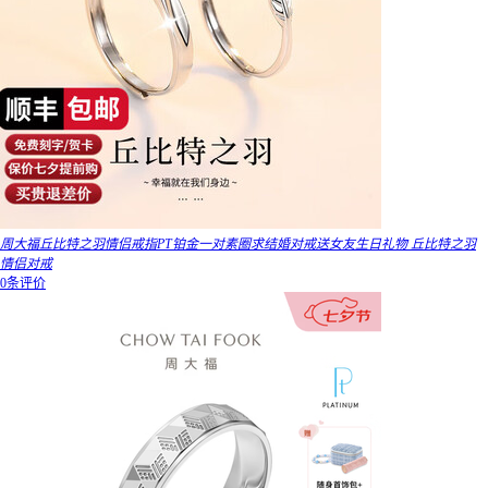
周大福丘比特之羽情侣戒指PT铂金一对素圈求结婚对戒送女友生日礼物 丘比特之羽
情侣对戒
0条评价