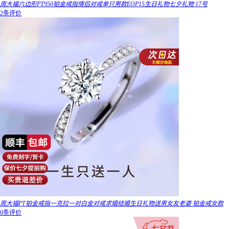
周大福六边形PT950铂金戒指情侣对戒单只男款EOP15生日礼物七夕礼物 17号
2条评价
周大福PT铂金戒指一克拉一对白金对戒求婚结婚生日礼物送男女友老婆 铂金戒女款
0条评价