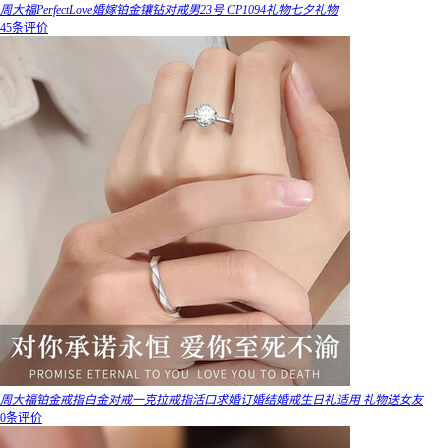
周大福PerfectLove婚嫁铂金镶钻对戒男23号 CP1094礼物七夕礼物
45条评价
周大福铂金戒指白金对戒一克拉戒指活口求婚订婚结婚戒生日礼适用 礼物送女友
0条评价