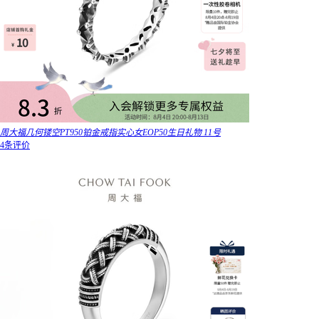
周大福几何镂空PT950铂金戒指实心女EOP50生日礼物 11号
4条评价