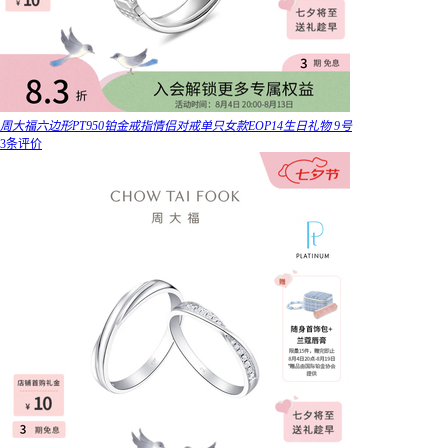
周大福六边形PT950铂金戒指情侣对戒单只女款EOP14生日礼物 9号
3条评价