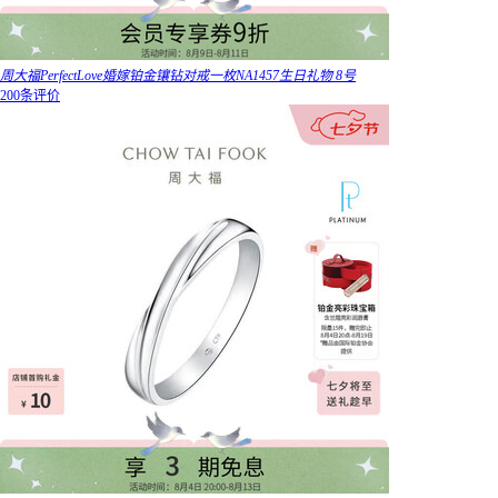
周大福PerfectLove婚嫁铂金镶钻对戒一枚NA1457生日礼物 8号
200条评价