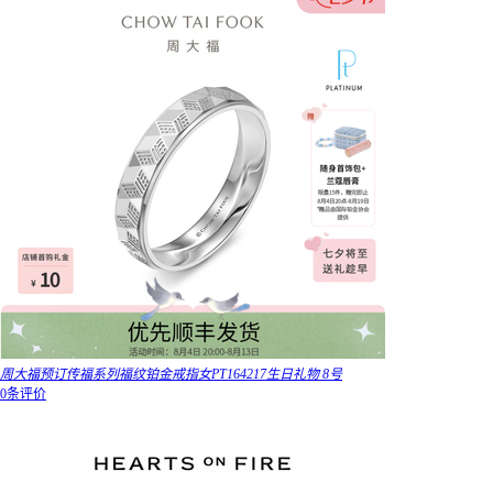
周大福预订传福系列福纹铂金戒指女PT164217生日礼物 8号
0条评价