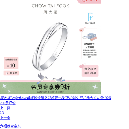
周大福PerfectLove婚嫁铂金镶钻对戒男一枚CP1094生日礼物七夕礼物 16号
200条评价
上一页
1/2
下一页
六福珠宝京东