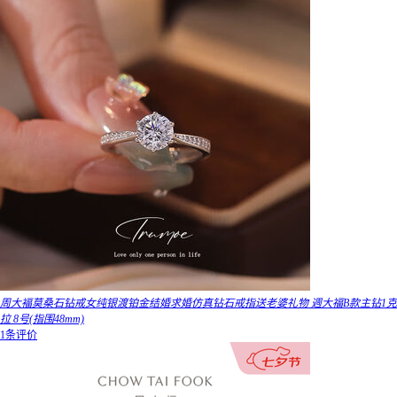
周大褔莫桑石钻戒女纯银渡铂金结婚求婚仿真钻石戒指送老婆礼物 週大福B款主钻1克
拉 8号(指围48mm)
1条评价