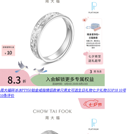
周大福碎冰冰PT950铂金戒指情侣款单只男女可选生日礼物七夕礼物 EOP18 10号
10条评价