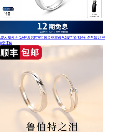
周大福男士 G&W系列PT950铂金戒指送礼物PT164134七夕礼物 16号
0条评价