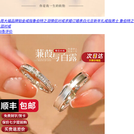
周大福品牌铂金戒指鲁伯特之泪情侣对戒求婚订婚表白元旦新年礼戒指男士 鲁伯特之
泪对戒
0条评价