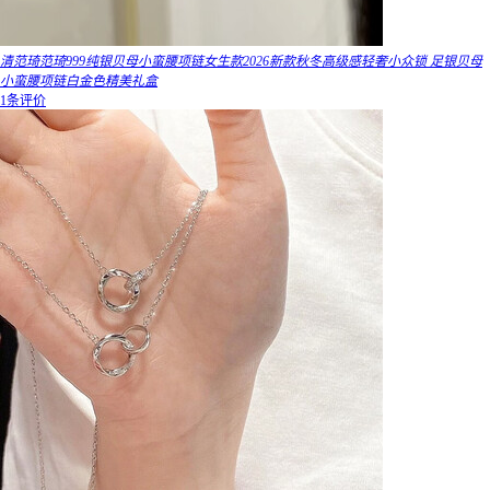
清范琦范琦999纯银贝母小蛮腰项链女生款2026新款秋冬高级感轻奢小众锁 足银贝母
小蛮腰项链白金色精美礼盒
1条评价