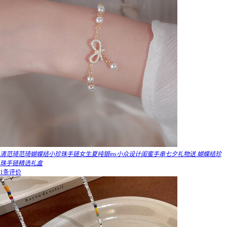
清范琦范琦蝴蝶结小珍珠手链女生夏纯银ins小众设计闺蜜手串七夕礼物送 蝴蝶结珍
珠手链精选礼盒
1条评价