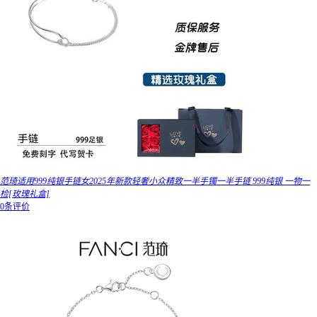
范琦适用999纯银手链女2025年新款轻奢小众精致一半手镯一半手链 999纯银 一物一
检[玫瑰礼盒]
0条评价