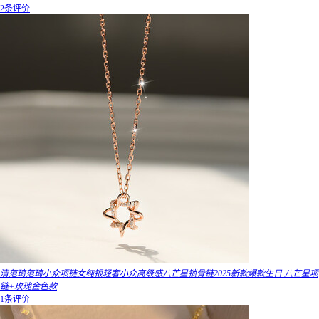
2条评价
清范琦范琦小众项链女纯银轻奢小众高级感八芒星锁骨链2025新款爆款生日 八芒星项
链+玫瑰金色款
1条评价