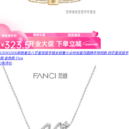
GIOIO2026新款复古八芒星双层手链女轻奢小众时尚星月圆牌手饰同款 四芒星双层手
链 金色款 15cm
3条评价