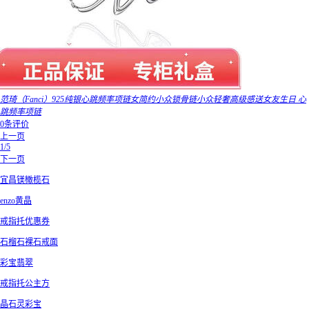
范琦（Fanci）925纯银心跳频率项链女简约小众锁骨链小众轻奢高级感送女友生日 心
跳频率项链
0条评价
上一页
1/5
下一页
宜昌镁橄榄石
enzo黄晶
戒指托优惠券
石榴石裸石戒面
彩宝翡翠
戒指托公主方
晶石灵彩宝