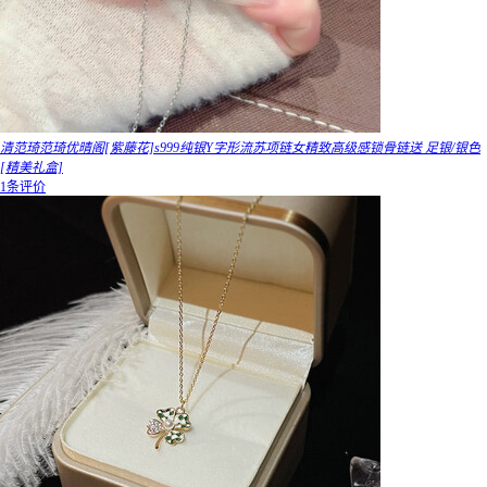
清范琦范琦优晴阁[紫藤花]s999纯银Y字形流苏项链女精致高级感锁骨链送 足银/银色
[精美礼盒]
1条评价