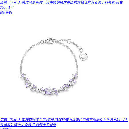
范琦（Fanci）莫比乌斯系列一见钟情项链女百搭锁骨链送女友老婆节日礼物 白色
38cm 1个
6条评价
范琦（Fanci）紫藤花微笑手链爆闪925银轻奢小众设计百搭气质送女生生日礼物 【个
性推荐】紫色小众款 生日贺卡礼袋装