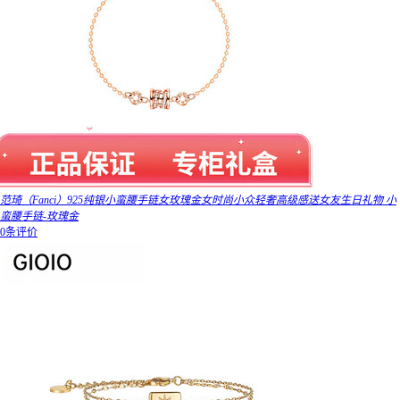
范琦（Fanci）925纯银小蛮腰手链女玫瑰金女时尚小众轻奢高级感送女友生日礼物 小
蛮腰手链-玫瑰金
0条评价