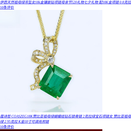
伊芭天然祖母绿吊坠女18k金镶嵌钻项链母亲节520礼物七夕礼物 配18K金项链 0.8克拉
10条评价
蔻诗哲 COASZEG18K赞比亚祖母绿蝴蝶结钻石锁骨链 2克拉绿宝石项链女 赞比亚祖母
绿 2.95克拉 K金18寸可调肖邦链
10条评价