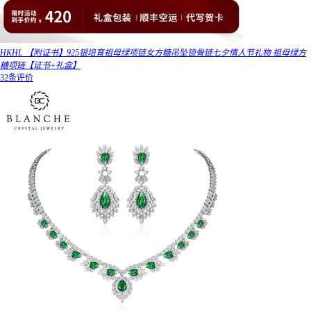
HKHL 【附证书】925银培育祖母绿项链女方糖吊坠锁骨链七夕情人节礼物 祖母绿方
糖项链【证书+礼盒】
32条评价