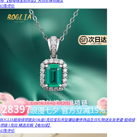
物 【祖母绿宝石吊坠】天然珍珠项链女
63条评价
BOGLIA祖母绿项链女18k金1克拉宝石吊坠镶钻奢侈饰品生日礼物送女友老婆 祖母绿
项链 1克拉 精选无暇【电光绿】
43条评价