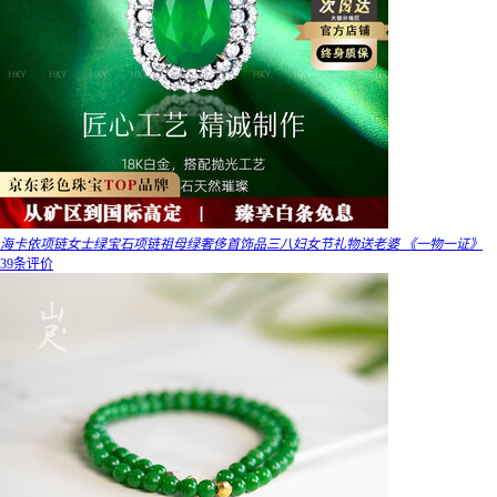
海卡依项链女士绿宝石项链祖母绿奢侈首饰品三八妇女节礼物送老婆 《一物一证》
39条评价