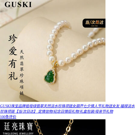
GUSKI珠宝品牌祖母绿翡翠天然淡水珍珠项链女葫芦七夕情人节礼物送女友 福禄淡水
珍珠项链【当/次日达】 定情信物/纪念日情侣礼物/礼盒包装/母亲节礼物
100条评价