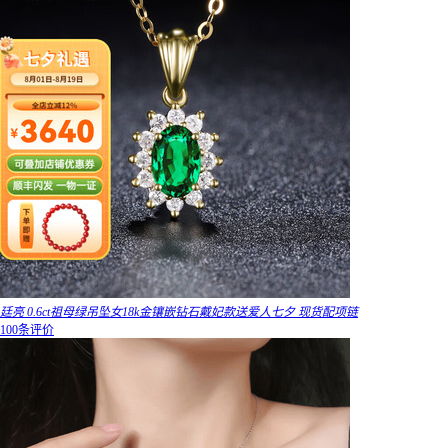
廷亮 0.6ct祖母绿吊坠女18k金镶嵌钻石戴妃款送爱人七夕 现货配项链
100条评价