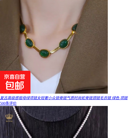
复古高级感祖母绿项链女轻奢小众锁骨链气质时尚蛇骨链颈链毛衣链 绿色 项链
500条评价