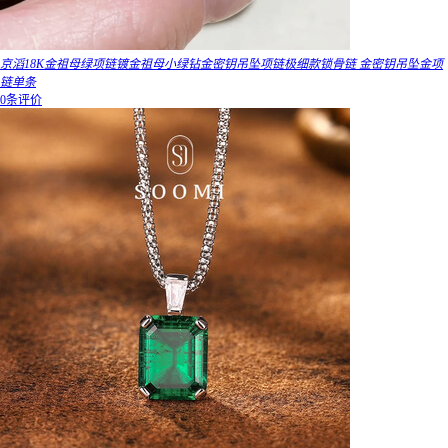
京滔18K金祖母绿项链镀金祖母小绿钻金密钥吊坠项链极细款锁骨链 金密钥吊坠金项
链单条
0条评价