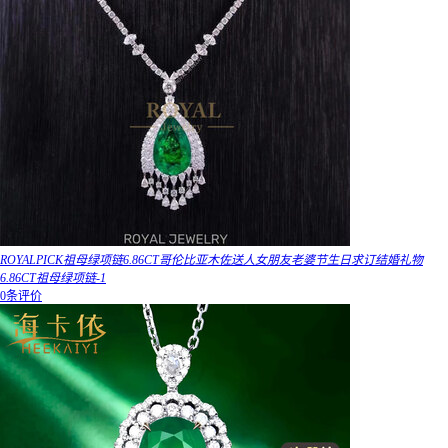
ROYALPICK祖母绿项链6.86CT哥伦比亚木佐送人女朋友老婆节生日求订结婚礼物
6.86CT祖母绿项链-1
0条评价