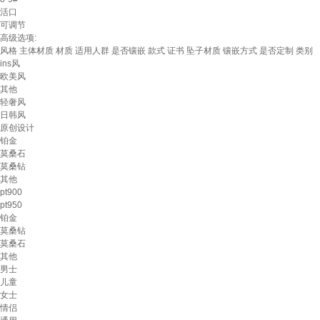
活口
可调节
高级选项:
风格
主体材质
材质
适用人群
是否镶嵌
款式
证书
坠子材质
镶嵌方式
是否定制
类别
ins风
欧美风
其他
轻奢风
日韩风
原创设计
铂金
莫桑石
莫桑钻
其他
pt900
pt950
铂金
莫桑钻
莫桑石
其他
男士
儿童
女士
情侣