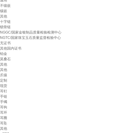
通用
不镶嵌
镶嵌
其他
十字链
锁骨链
NGGC/国家金银制品质量检验检测中心
NGTC/国家珠宝玉石质量监督检验中心
无证书
其他国内证书
铂金
莫桑石
其他
其他
爪镶
定制
现货
耳钉
手链
手镯
耳钩
耳环
耳圈
耳坠
其他