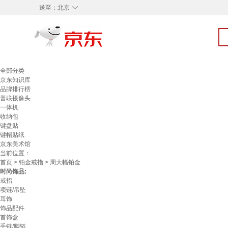
◇
送至：
北京
全部分类
京东知识库
品牌排行榜
普联摄像头
一体机
收纳包
键盘贴
键帽贴纸
京东美术馆
当前位置：
首页
>
铂金戒指
> 周大幅铂金
时尚饰品:
戒指
项链/吊坠
耳饰
饰品配件
首饰盒
手链/脚链