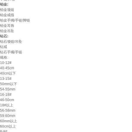
铂金:
铂金项链
铂金戒指
铂金手镯/手链/脚链
铂金耳饰
铂金吊坠
钻石:
钻石项链/吊坠
钻戒
钻石手镯/手链
规格:
10-12#
40-45cm
40cm以下
13-15#
50mm以下
54-55mm
16-18#
46-50cm
18#以上
56-58mm
59-60mm
60mm以上
60cm以上
8-9#