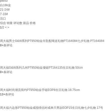
pt950
白18k金
21-24#
7-16#
活口
综合
销量
评论数
新品
价格
1
/
2
<
>
周大福男士G&W系列PT950铂金吊坠配绳送礼物PT164084七夕礼物 PT164084
0+
条评论
周大福G&W系列几何PT950铂金项链PT164135生日礼物 50cm
0+
条评论
周大福时尚潮流简约PT950铂金手链EOP8生日礼物 18.75cm
13+
条评论
周大福六边形PT950铂金戒指情侣对戒单只男款EOP15生日礼物七夕礼物 17号