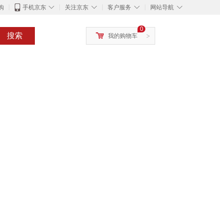
◇
◇
◇
◇
购
手机京东
关注京东
客户服务
网站导航
0
搜索
我的购物车
>