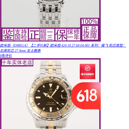
欧米茄（OMEGA）【二手95新】欧米茄 424.10.27.60.04.001 系列：碟飞 机芯类型：
石英机芯 27.4mm 女士腕表
0条评价