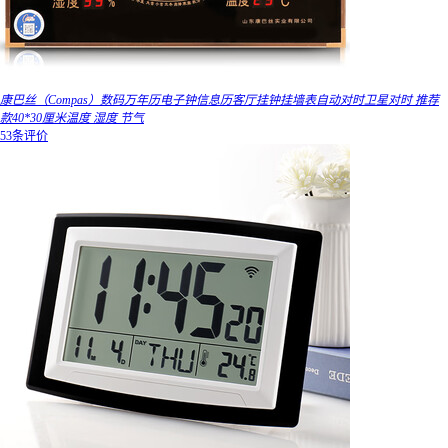
康巴丝（Compas）数码万年历电子钟信息历客厅挂钟挂墙表自动对时卫星对时 推荐
款40*30厘米温度 湿度 节气
53条评价