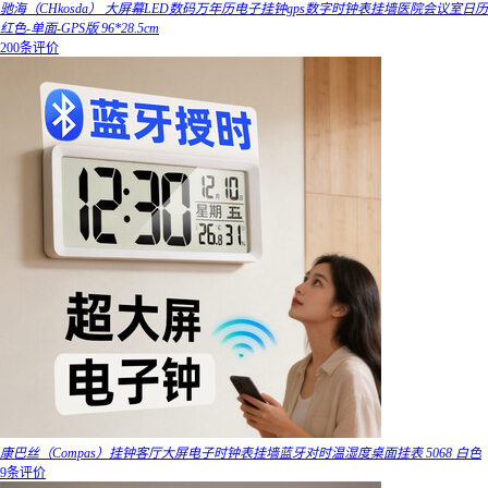
驰海（CHkosda） 大屏幕LED数码万年历电子挂钟gps数字时钟表挂墙医院会议室日历
红色-单面-GPS版 96*28.5cm
200条评价
康巴丝（Compas）挂钟客厅大屏电子时钟表挂墙蓝牙对时温湿度桌面挂表 5068 白色
9条评价