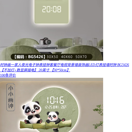
时钟画一家人夜光电子钟表挂钟客餐厅电视背景墙装饰画LED灯表挂墙时钟 BG5426
【不加灯+数显屏插电】 20英寸 【30*50cm】
100条评价