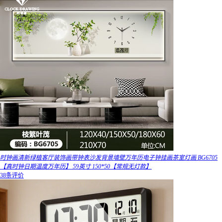
时钟画清新绿植客厅装饰画带钟表沙发背景墙壁万年历电子钟挂画茶室灯画 BG6705
【真时钟日期温度万年历】 59英寸 150*50【常规无灯款】
38条评价