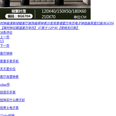
时钟画清新绿植客厅装饰画带钟表沙发背景墙壁万年历电子钟挂画茶室灯画 BG6704
【真时钟日期温度万年历】 47英寸 120*40【常规无灯款】
38条评价
上一页
1/5
下一页
客厅钟钟
索爱手表手机
天王星价位
客厅自营钟表
cdma书
挂音乐手表
挂钟买什么牌子好
挂男士电子表
27mhz时钟