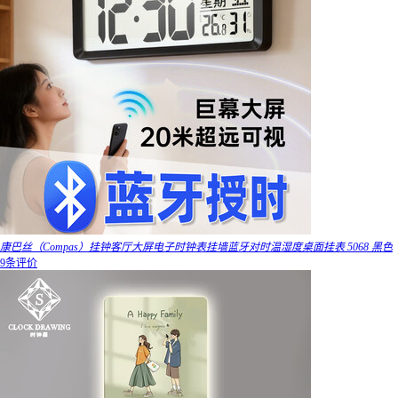
康巴丝（Compas）挂钟客厅大屏电子时钟表挂墙蓝牙对时温湿度桌面挂表 5068 黑色
9条评价