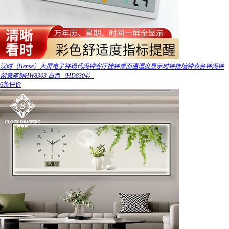
汉时（Hense）大屏电子钟现代闹钟客厅挂钟桌面温湿度显示时钟挂墙钟表台钟闹钟
创意座钟HW8303 白色（HD8304）
6条评价