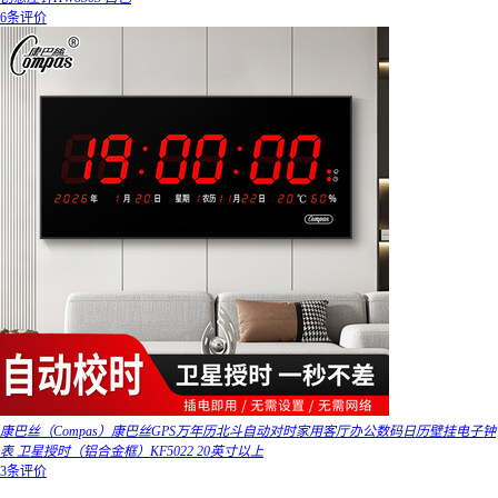
6条评价
康巴丝（Compas）康巴丝GPS万年历北斗自动对时家用客厅办公数码日历壁挂电子钟
表 卫星授时（铝合金框）KF5022 20英寸以上
3条评价