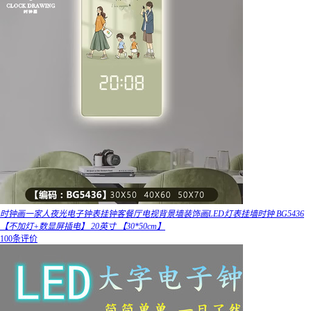
时钟画一家人夜光电子钟表挂钟客餐厅电视背景墙装饰画LED灯表挂墙时钟 BG5436
【不加灯+数显屏插电】 20英寸 【30*50cm】
100条评价