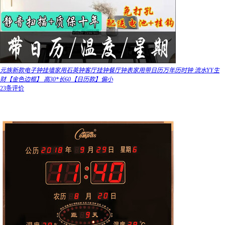
元族新款电子钟挂墙家用石英钟客厅挂钟餐厅钟表家用带日历万年历时钟 流水YY生
财【金色边框】 高30*长60【日历款】偏小
23条评价