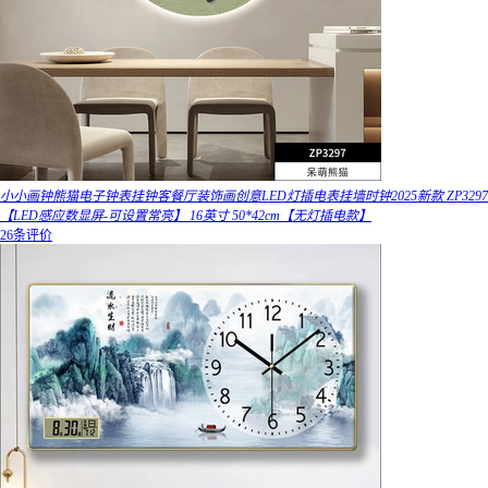
小小画钟熊猫电子钟表挂钟客餐厅装饰画创意LED灯插电表挂墙时钟2025新款 ZP3297
【LED感应数显屏-可设置常亮】 16英寸 50*42cm【无灯插电款】
26条评价