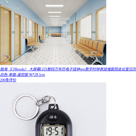
驰海（CHkosda） 大屏幕LED数码万年历电子挂钟gps数字时钟表挂墙医院会议室日历
白色-单面-遥控版 96*28.5cm
200条评价