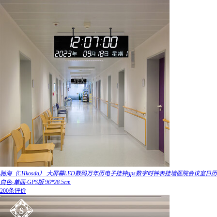
驰海（CHkosda） 大屏幕LED数码万年历电子挂钟gps数字时钟表挂墙医院会议室日历
白色-单面-GPS版 96*28.5cm
200条评价