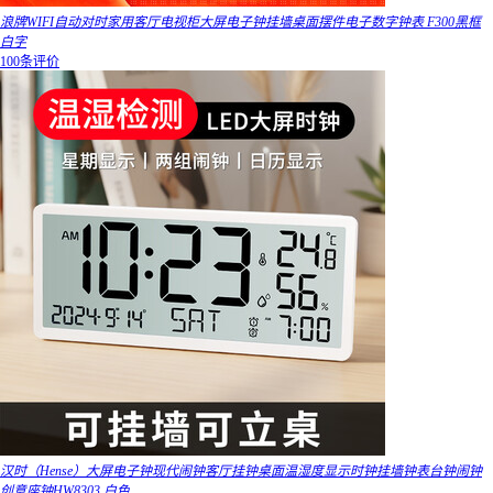
浪牌WIFI自动对时家用客厅电视柜大屏电子钟挂墙桌面摆件电子数字钟表 F300黑框
白字
100条评价
汉时（Hense）大屏电子钟现代闹钟客厅挂钟桌面温湿度显示时钟挂墙钟表台钟闹钟
创意座钟HW8303 白色