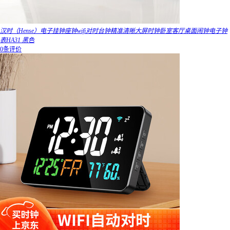
汉时（Hense）电子挂钟座钟wifi对时台钟精准清晰大屏时钟卧室客厅桌面闹钟电子钟
表HA31 黑色
0条评价