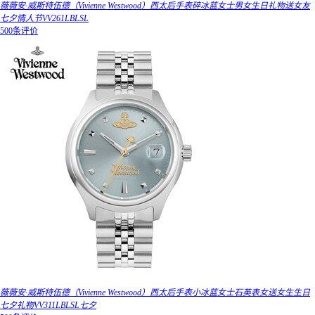
薇薇安·威斯特伍德（Vivienne Westwood）西太后手表碎冰蓝女士男女生日礼物送女友
七夕情人节VV261LBLSL
500条评价
薇薇安·威斯特伍德（Vivienne Westwood）西太后手表小冰蓝女士石英表女送女生生日
七夕礼物VV311LBLSL七夕