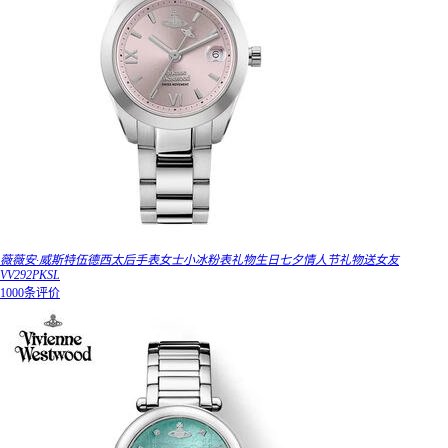
薇薇安·威斯特伍德西太后手表女士小冰粉表礼物生日七夕情人节礼物送女友
VV292PKSL
1000条评价