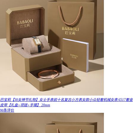
巴宝莉【38女神节礼物】女士手表前十名复古小方表女款小众轻奢机械女表 6517奢金
皮带【礼盒+项链+手镯】 20mm
96条评价