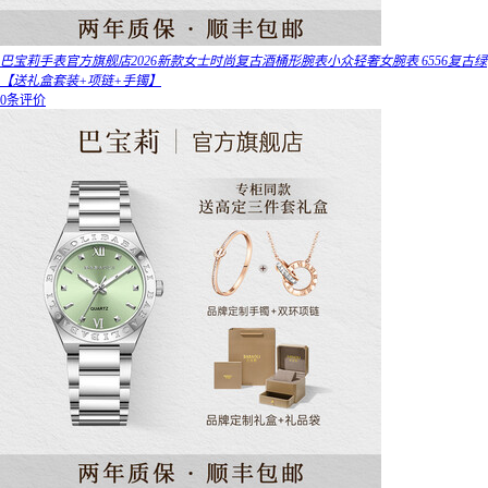
巴宝莉手表官方旗舰店2026新款女士时尚复古酒桶形腕表小众轻奢女腕表 6556复古绿
【送礼盒套装+项链+手镯】
0条评价