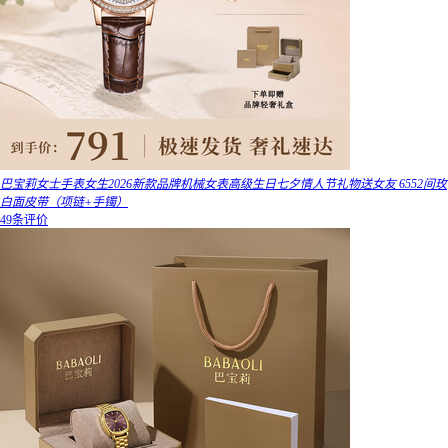
巴宝莉女士手表女生2026新款品牌机械女表高级生日七夕情人节礼物送女友 6552间玫
白面皮带（项链+手镯）
49条评价