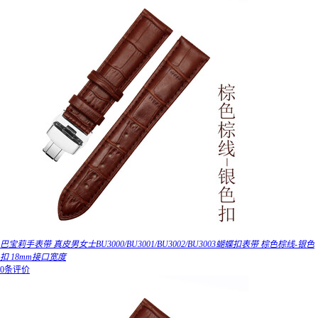
巴宝莉手表带 真皮男女士BU3000/BU3001/BU3002/BU3003蝴蝶扣表带 棕色棕线-银色
扣 18mm接口宽度
0条评价