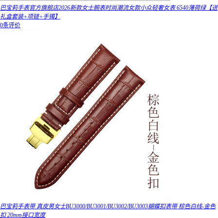
巴宝莉手表官方旗舰店2026新款女士腕表时尚潮流女款小众轻奢女表 6540薄荷绿【送
礼盒套装+项链+手镯】
0条评价
巴宝莉手表带 真皮男女士BU3000/BU3001/BU3002/BU3003蝴蝶扣表带 棕色白线-金色
扣 20mm接口宽度