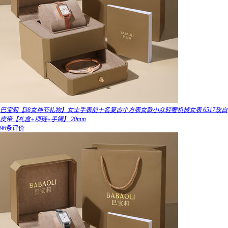
巴宝莉【38女神节礼物】女士手表前十名复古小方表女款小众轻奢机械女表 6517玫白
皮带【礼盒+项链+手镯】 20mm
96条评价