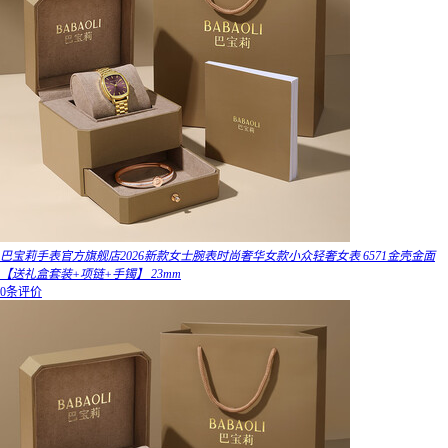
巴宝莉手表官方旗舰店2026新款女士腕表时尚奢华女款小众轻奢女表 6571金壳金面
【送礼盒套装+项链+手镯】 23mm
0条评价