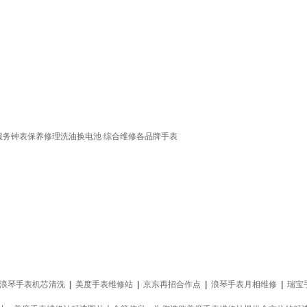
务钟表保养修理洗油换电池 综合维修各品牌手表
浪琴手表机芯清洗
|
美度手表维修站
|
京东再招合作点
|
浪琴手表月相维修
|
瑞宝