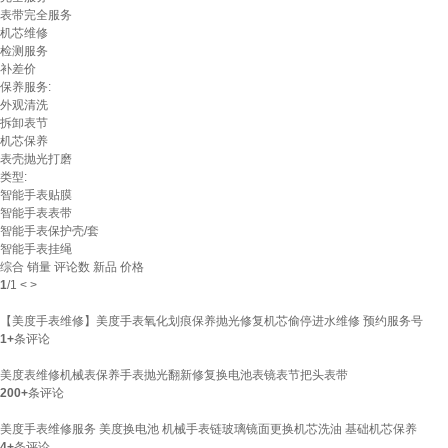
表带完全服务
机芯维修
检测服务
补差价
保养服务:
外观清洗
拆卸表节
机芯保养
表壳抛光打磨
类型:
智能手表贴膜
智能手表表带
智能手表保护壳/套
智能手表挂绳
综合
销量
评论数
新品
价格
1
/
1
<
>
【美度手表维修】美度手表氧化划痕保养抛光修复机芯偷停进水维修 预约服务号
1+
条评论
美度表维修机械表保养手表抛光翻新修复换电池表镜表节把头表带
200+
条评论
美度手表维修服务 美度换电池 机械手表链玻璃镜面更换机芯洗油 基础机芯保养
4+
条评论