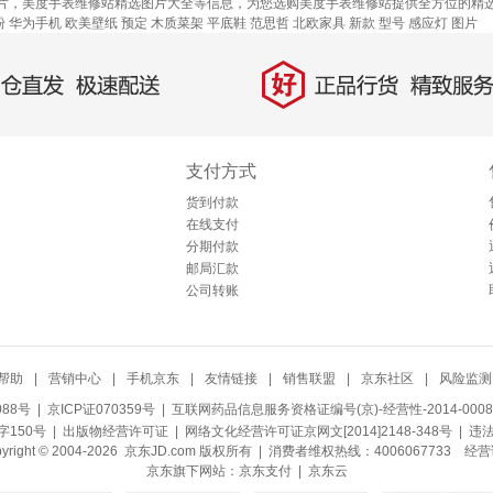
片，美度手表维修站精选图片大全等信息，为您选购美度手表维修站提供全方位的精
粉
华为手机
欧美壁纸
预定
木质菜架
平底鞋
范思哲
北欧家具
新款
型号
感应灯
图片
好
直发，极速配送
正品行货，精致服务
支付方式
货到付款
在线支付
分期付款
邮局汇款
公司转账
帮助
|
营销中心
|
手机京东
|
友情链接
|
销售联盟
|
京东社区
|
风险监测
088号
| 京ICP证070359号 |
互联网药品信息服务资格证编号(京)-经营性-2014-0008
150号 |
出版物经营许可证
|
网络文化经营许可证京网文[2014]2148-348号
| 违
pyright © 2004-2026 京东JD.com 版权所有 | 消费者维权热线：4006067733
经营
京东旗下网站：
京东支付
|
京东云