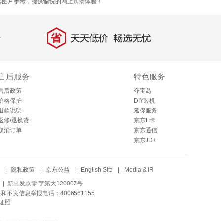
选图片参考，提供愉悦的网上购物体验！
省
天天低价，畅选无忧
售后服务
特色服务
售后政策
夺宝岛
价格保护
DIY装机
退款说明
延保服务
返修/退换货
京东E卡
取消订单
京东通信
京东JD+
|
隐私政策
|
京东公益
|
English Site
|
Media & IR
| 新出发京零 字第大120007号
法和不良信息举报电话：4006561155
证照