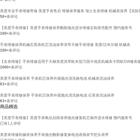
美度专业手表维修寄修 美度手表售后 维修保养服务 瑞士名表维修 机械表保养【实
50+
条评论
【美度手表维修】美度手表维修保养翻新抛光进水维修定制表壳配件 预约服务号
100+
条评论
手表维修保养机械石英表机芯洗油保养浪琴天梭手表维修 美度/汉米尔顿 机械表
100+
条评论
【名表维修】手表维修适用于天梭美度浪琴欧米茄万国卡地亚机械表卡西欧DW修表服
1000+
条评论
美度手表维修保养 手表机芯保养外观抛光清洗换电池 机械表洗油保养
63+
条评论
美度手表维修保养 手表机芯保养外观抛光清洗换电池 石英表洗油保养
63+
条评论
商品精选
【美度手表维修】美度手表氧化划痕保养抛光修复机芯偷停进水维修 预约服务号
已有
1
人评价
美度表维修机械表保养手表抛光翻新修复换电池表镜表节把头表带