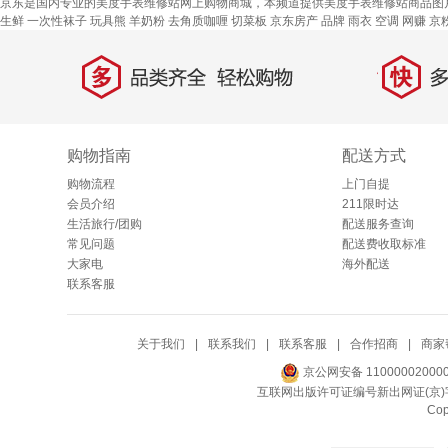
京东是国内专业的美度手表维修站网上购物商城，本频道提供美度手表维修站商品图
生鲜
一次性袜子
玩具熊
羊奶粉
去角质咖喱
切菜板
京东房产
品牌
雨衣
空调
网赚
京
多
快
品类齐全，轻松购物
多仓
购物指南
配送方式
购物流程
上门自提
会员介绍
211限时达
生活旅行/团购
配送服务查询
常见问题
配送费收取标准
大家电
海外配送
联系客服
关于我们
|
联系我们
|
联系客服
|
合作招商
|
商家
京公网安备 11000002000
互联网出版许可证编号新出网证(京)字
Co