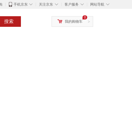
◇
◇
◇
◇
购
手机京东
关注京东
客户服务
网站导航
0
搜索
我的购物车
>