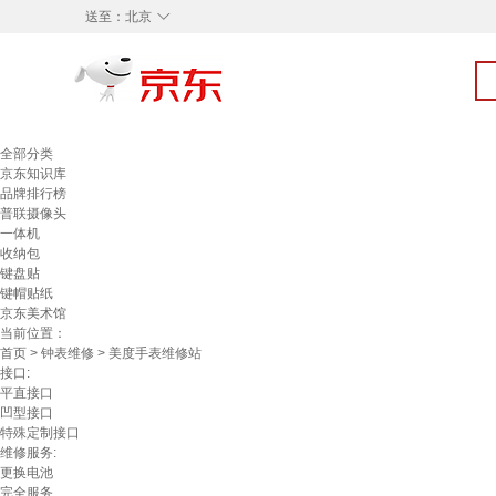
◇
送至：
北京
全部分类
京东知识库
品牌排行榜
普联摄像头
一体机
收纳包
键盘贴
键帽贴纸
京东美术馆
当前位置：
首页
>
钟表维修
> 美度手表维修站
接口:
平直接口
凹型接口
特殊定制接口
维修服务:
更换电池
完全服务