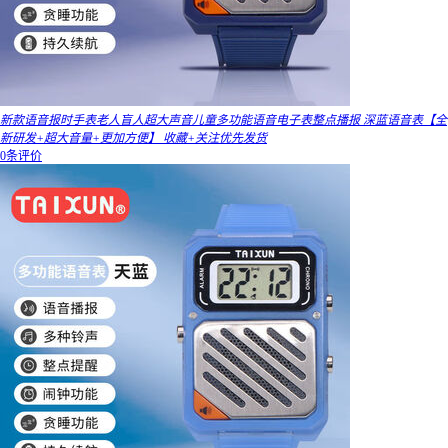
新款语音报时手表老人盲人超大声音儿童多功能语音电子表整点播报 深蓝语音表【全
新研发+超大音量+更加方便】 收藏+关注优先发货
0条评价