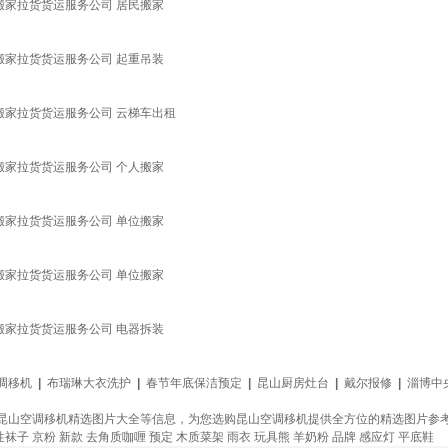
搬家拉货货运服务公司 居民搬家
搬家拉货货运服务公司 起重吊装
搬家拉货货运服务公司 云梯车出租
搬家拉货货运服务公司 个人搬家
搬家拉货货运服务公司 单位搬家
搬家拉货货运服务公司 单位搬家
搬家拉货货运服务公司 电器拆装
调移机
|
布瑞琳大衣洗护
|
春节年底保洁预定
|
昆山厨房灶台
|
戴尔报修
|
淄博中
昆山空调移机精选图片大全等信息，为您选购昆山空调移机提供全方位的精选图片参
性袜子
京粉
新款
去角质咖喱
预定
木质菜架
雨衣
玩具熊
羊奶粉
品牌
感应灯
平底鞋