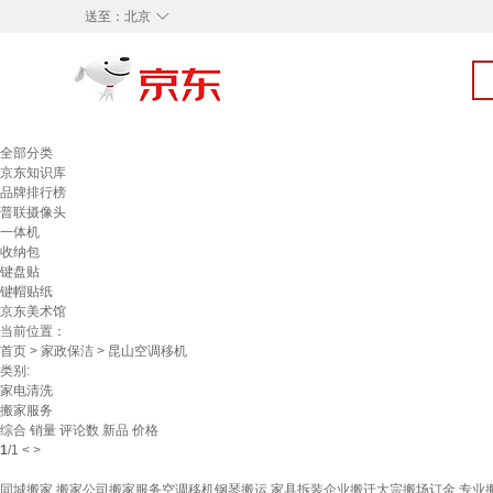
◇
送至：
北京
全部分类
京东知识库
品牌排行榜
普联摄像头
一体机
收纳包
键盘贴
键帽贴纸
京东美术馆
当前位置：
首页
>
家政保洁
> 昆山空调移机
类别:
家电清洗
搬家服务
综合
销量
评论数
新品
价格
1
/
1
<
>
同城搬家 搬家公司搬家服务空调移机钢琴搬运 家具拆装企业搬迁大宗搬场订金 专业