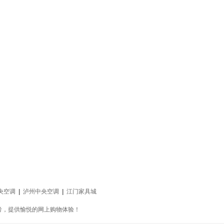
央空调
|
泸州中央空调
|
江门家具城
考，提供愉悦的网上购物体验！