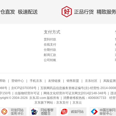
好
直发，极速配送
正品行货，精致服务
支付方式
货到付款
在线支付
分期付款
邮局汇款
公司转账
帮助
|
营销中心
|
手机京东
|
友情链接
|
销售联盟
|
京东社区
|
风险监测
088号
| 京ICP证070359号 |
互联网药品信息服务资格证编号(京)-经营性-2014-0008
150号 |
出版物经营许可证
|
网络文化经营许可证京网文[2014]2148-348号
| 违
pyright © 2004-2026 京东JD.com 版权所有 | 消费者维权热线：4006067733
经营
京东旗下网站：
京东支付
|
京东云