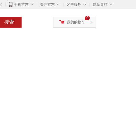
◇
◇
◇
◇
购
手机京东
关注京东
客户服务
网站导航
0
搜索
我的购物车
>