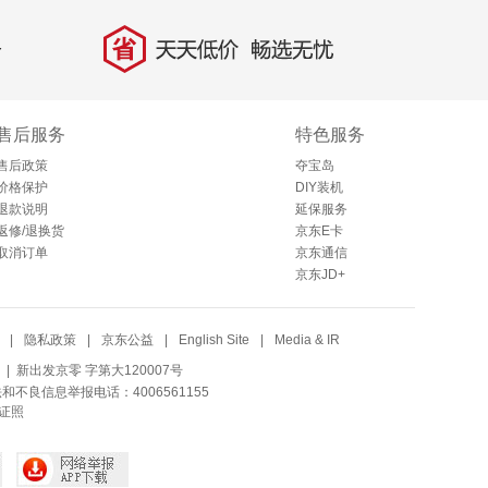
省
天天低价，畅选无忧
售后服务
特色服务
售后政策
夺宝岛
价格保护
DIY装机
退款说明
延保服务
返修/退换货
京东E卡
取消订单
京东通信
京东JD+
|
隐私政策
|
京东公益
|
English Site
|
Media & IR
| 新出发京零 字第大120007号
法和不良信息举报电话：4006561155
证照