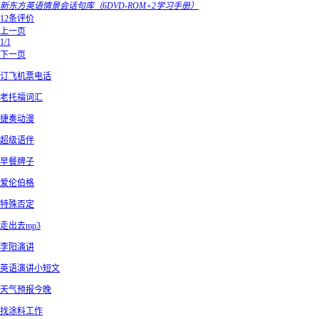
新东方英语情景会话句库（6DVD-ROM+2学习手册）
12条评价
上一页
1/1
下一页
订飞机票电话
老托福词汇
捷奏动漫
超级语伴
早餐牌子
爱伦伯格
特殊否定
走出去mp3
李阳演讲
英语演讲小短文
天气预报今晚
找涂料工作