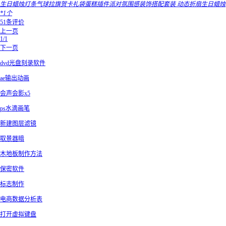
生日蜡烛灯条气球拉旗贺卡礼袋蛋糕插件派对氛围感装饰搭配套装 动态折扇生日蜡烛
*1个
51条评价
上一页
1/1
下一页
dvd光盘刻录软件
ae输出动画
会声会影x5
ps水滴画笔
新建图层滤镜
取景器暗
木地板制作方法
保密软件
标志制作
电商数据分析表
打开虚拟键盘