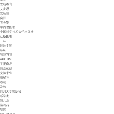
志明教育
艾麦思
实验班
奕泽
飞鱼说
学而思图书
中国科学技术大学出版社
辽版图书
三味
经纶学霸
献柘
智慧万羽
APGTIME
子墨尚品
博爱蓝鲸
文涛书业
猿辅导
卷霸
及勉
四川大学出版社
乐学虎
慧儿岛
浩瀚苑
明读