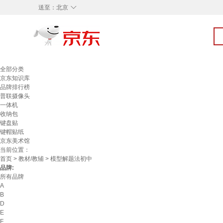
◇
送至：
北京
全部分类
京东知识库
品牌排行榜
普联摄像头
一体机
收纳包
键盘贴
键帽贴纸
京东美术馆
当前位置：
首页
>
教材/教辅
> 模型解题法初中
品牌:
所有品牌
A
B
D
E
F