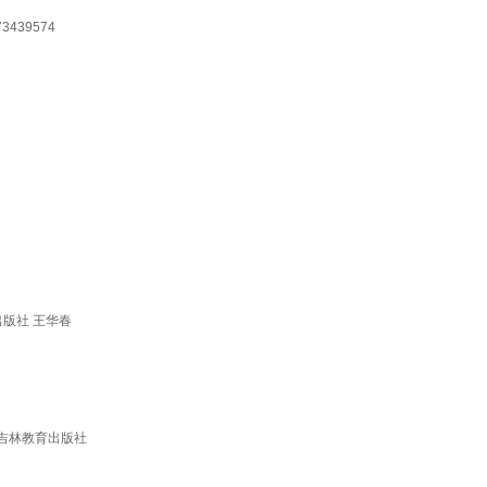
39574
版社 王华春
吉林教育出版社