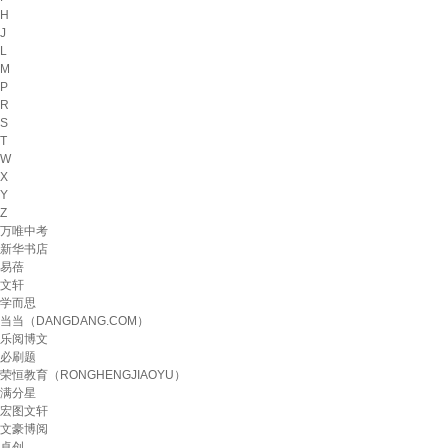
H
J
L
M
P
R
S
T
W
X
Y
Z
万唯中考
新华书店
易蓓
文轩
学而思
当当（DANGDANG.COM）
乐阅博文
必刷题
荣恒教育（RONGHENGJIAOYU）
满分星
宏图文轩
文豪博阅
卓创