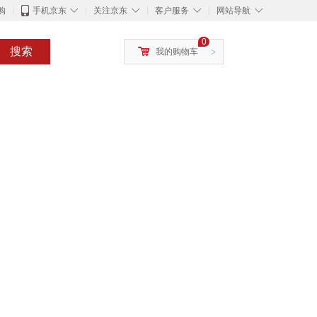
◇
◇
◇
◇
购
手机京东
关注京东
客户服务
网站导航
0
搜索
我的购物车
>