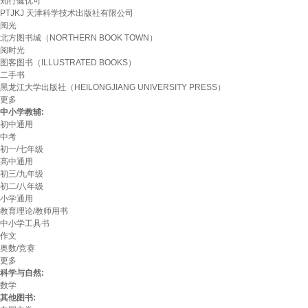
知行健优可
PTJKJ 天津科学技术出版社有限公司
阅光
北方图书城（NORTHERN BOOK TOWN）
阅时光
图客图书（ILLUSTRATED BOOKS）
二手书
黑龙江大学出版社（HEILONGJIANG UNIVERSITY PRESS）
更多
中小学教辅:
初中通用
中考
初一/七年级
高中通用
初三/九年级
初二/八年级
小学通用
教育理论/教师用书
中小学工具书
作文
奥数/竞赛
更多
科学与自然:
数学
其他图书: