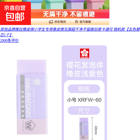
其他品牌推拉橡皮擦小学生专用像皮擦无屑超干净不留痕创意卡通可 随机款【五色替
芯1个】
2000条评价