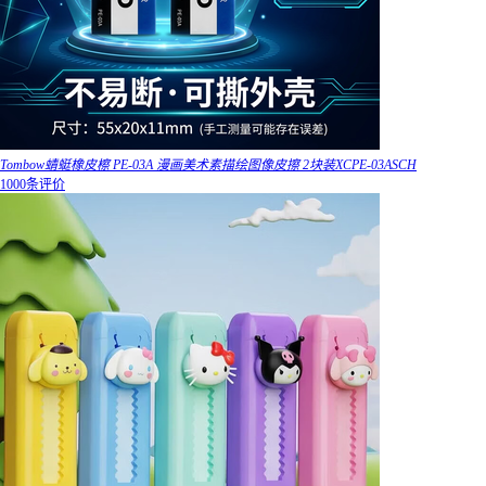
Tombow蜻蜓橡皮檫 PE-03A 漫画美术素描绘图像皮擦 2块装XCPE-03ASCH
1000条评价