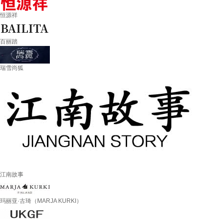
恒源祥
百丽踏
瑞雪尚狐
江南故事
玛丽亚·古琦（MARJA KURKI）