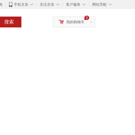
◇
◇
◇
◇
购
手机京东
关注京东
客户服务
网站导航
0
搜索
我的购物车
>