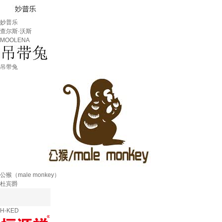
妙普乐
查尔斯·沃斯
MOOLENA
吊带兔
公猴（male monkey）
杜宾爵
H-KED