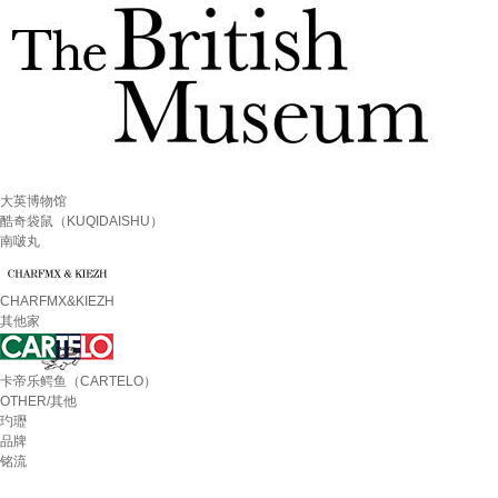
大英博物馆
酷奇袋鼠（KUQIDAISHU）
南啵丸
CHARFMX&KIEZH
其他家
卡帝乐鳄鱼（CARTELO）
OTHER/其他
玓瓑
品牌
铭流