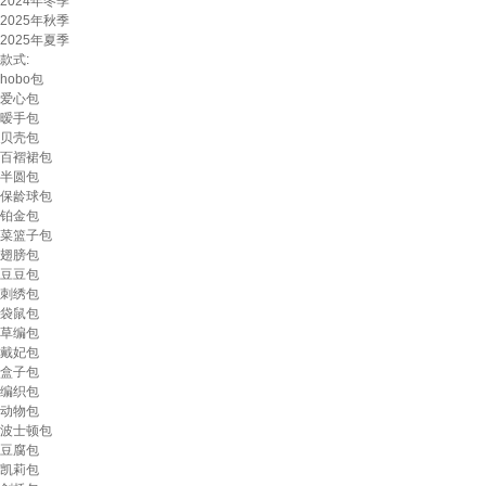
2024年冬季
2025年秋季
2025年夏季
款式:
hobo包
爱心包
暧手包
贝壳包
百褶裙包
半圆包
保龄球包
铂金包
菜篮子包
翅膀包
豆豆包
刺绣包
袋鼠包
草编包
戴妃包
盒子包
编织包
动物包
波士顿包
豆腐包
凯莉包