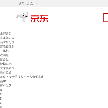
◇
送至：
北京
全部分类
京东知识库
品牌排行榜
普联摄像头
一体机
收纳包
键盘贴
键帽贴纸
京东美术馆
当前位置：
首页
>
女士手提包
> 女包兔毛真皮
品牌:
所有品牌
B
C
D
G
H