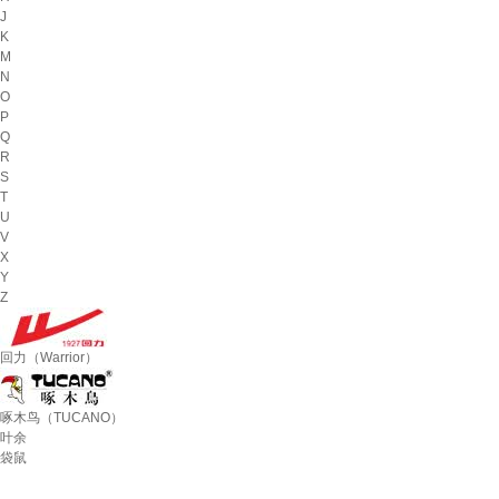
J
K
M
N
O
P
Q
R
S
T
U
V
X
Y
Z
回力（Warrior）
啄木鸟（TUCANO）
叶余
袋鼠