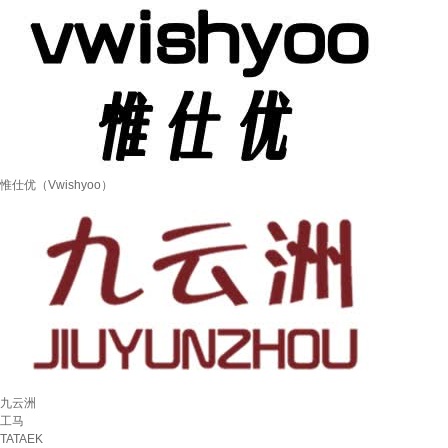
惟仕优（Vwishyoo）
九云洲
工马
TATAEK