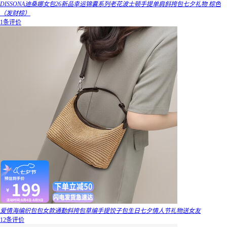
DISSONA迪桑娜女包26新品幸运锦囊系列老花波士顿手提单肩斜挎包七夕礼物 棕色
（发财棕）
1条评价
爱情海编织包包女款通勤斜挎包草编手提饺子包生日七夕情人节礼物送女友
12条评价