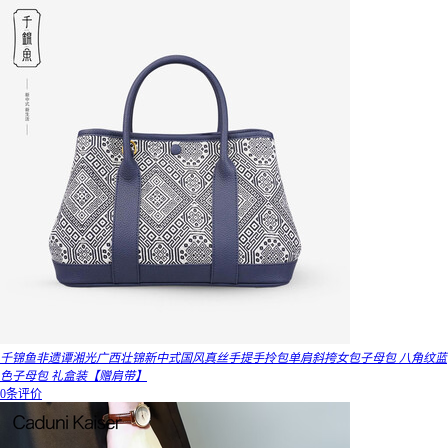
千锦鱼非遗谭湘光广西壮锦新中式国风真丝手提手拎包单肩斜挎女包子母包 八角纹蓝
色子母包 礼盒装【赠肩带】
0条评价