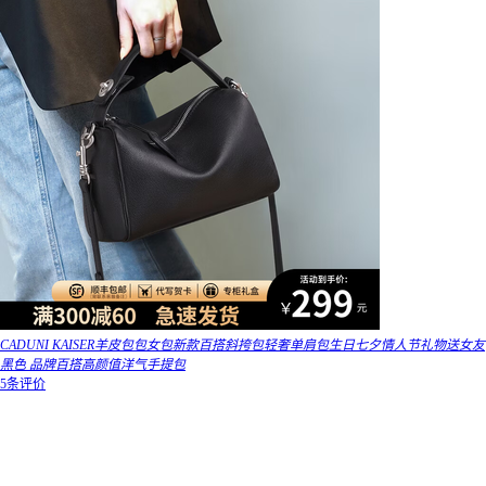
CADUNI KAISER羊皮包包女包新款百搭斜挎包轻奢单肩包生日七夕情人节礼物送女友
黑色 品牌百搭高颜值洋气手提包
5条评价