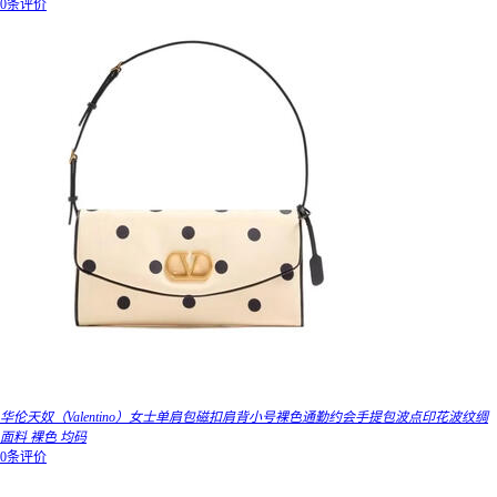
0条评价
华伦天奴（Valentino）女士单肩包磁扣肩背小号裸色通勤约会手提包波点印花波纹绸
面料 裸色 均码
0条评价