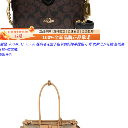
蔻驰（COACH）Kay 20 经典老花盒子包单肩斜挎手提包 小号 女款七夕礼物 基础装
(包+防尘袋)
0条评价