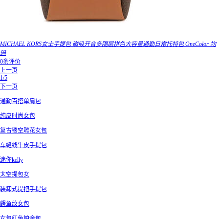
MICHAEL KORS女士手提包 磁吸开合多隔层拼色大容量通勤日常托特包 OneColor 均
码
0条评价
上一页
1/5
下一页
通勤百搭单肩包
纯皮时尚女包
复古镂空雕花女包
车缝线牛皮手提包
迷你kelly
太空提包女
装卸式提把手提包
鳄鱼纹女包
女包红色铂金包