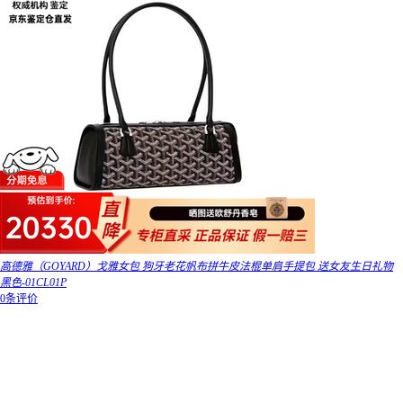
高德雅（GOYARD）戈雅女包 狗牙老花帆布拼牛皮法棍单肩手提包 送女友生日礼物
黑色-01CL01P
0条评价