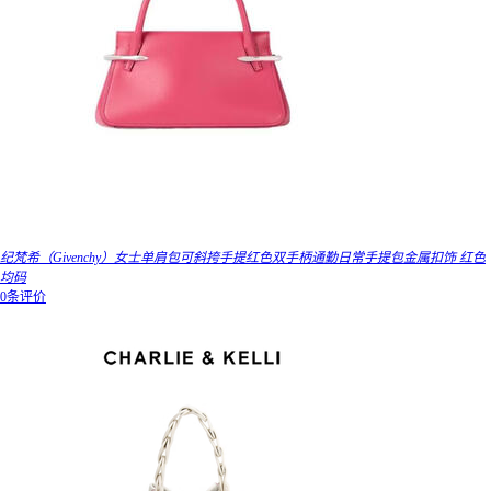
纪梵希（Givenchy）女士单肩包可斜挎手提红色双手柄通勤日常手提包金属扣饰 红色
均码
0条评价