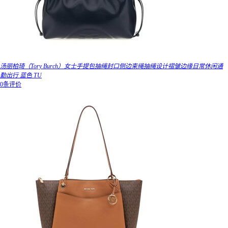
汤丽柏琦（Tory Burch）女士手提包抽绳封口侧边束绳抽绳设计褶皱边缘日常休闲通
勤出行 蓝色 TU
0条评价