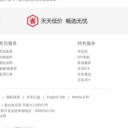
省
天天低价，畅选无忧
售后服务
特色服务
售后政策
夺宝岛
价格保护
DIY装机
退款说明
延保服务
返修/退换货
京东E卡
取消订单
京东通信
京东JD+
|
隐私政策
|
京东公益
|
English Site
|
Media & IR
| 新出发京零 字第大120007号
法和不良信息举报电话：4006561155
证照