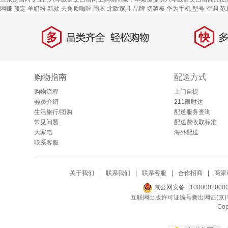
网赚
预定
羊奶粉
新款
去角质咖喱
雨衣
北欧家具
品牌
切菜板
华为手机
型号
空调
范
多
快
品类齐全，轻松购物
多仓
购物指南
配送方式
购物流程
上门自提
会员介绍
211限时达
生活旅行/团购
配送服务查询
常见问题
配送费收取标准
大家电
海外配送
联系客服
关于我们
|
联系我们
|
联系客服
|
合作招商
|
商家
京公网安备 11000002000
互联网出版许可证编号新出网证(京)字
Co