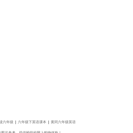
读六年级
|
六年级下英语课本
|
黄冈六年级英语
选图片参考，提供愉悦的网上购物体验！