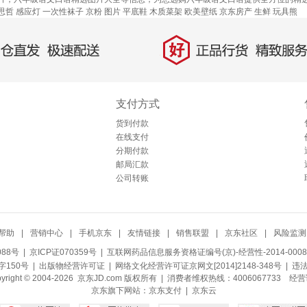
思哲
感应灯
一次性袜子
京粉
图片
平底鞋
木质菜架
欧美壁纸
京东房产
生鲜
玩具熊
好
直发，极速配送
正品行货，精致服务
支付方式
货到付款
在线支付
分期付款
邮局汇款
公司转账
帮助
|
营销中心
|
手机京东
|
友情链接
|
销售联盟
|
京东社区
|
风险监测
088号
| 京ICP证070359号 |
互联网药品信息服务资格证编号(京)-经营性-2014-0008
150号 |
出版物经营许可证
|
网络文化经营许可证京网文[2014]2148-348号
| 违
pyright © 2004-2026 京东JD.com 版权所有 | 消费者维权热线：4006067733
经营
京东旗下网站：
京东支付
|
京东云