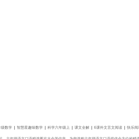
年级数学
|
智慧星趣味数学
|
科学六年级上
|
课文全解
|
6课外文言文阅读
|
快乐阅
片，六年级语文口语精选图片大全等信息，为您选购六年级语文口语提供全方位的精