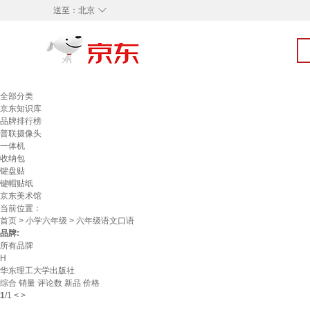
◇
送至：
北京
全部分类
京东知识库
品牌排行榜
普联摄像头
一体机
收纳包
键盘贴
键帽贴纸
京东美术馆
当前位置：
首页
>
小学六年级
> 六年级语文口语
品牌:
所有品牌
H
华东理工大学出版社
综合
销量
评论数
新品
价格
1
/
1
<
>