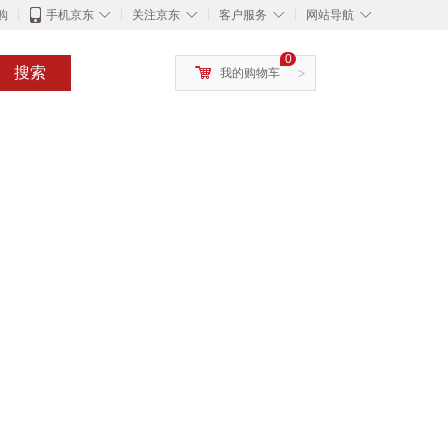
◇
◇
◇
◇
购
手机京东
关注京东
客户服务
网站导航
0
搜索
我的购物车
>