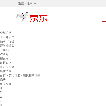
◇
送至：
北京
全部分类
京东知识库
品牌排行榜
普联摄像头
一体机
收纳包
键盘贴
键帽贴纸
京东美术馆
当前位置：
首页
>
英语词汇
> 新托福单词书
品牌:
所有品牌
B
D
E
F
H