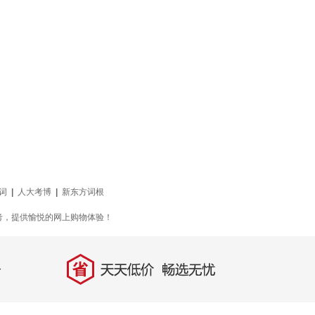
词
|
人大考博
|
新东方词根
考，提供愉悦的网上购物体验！
省
天天低价，畅选无忧