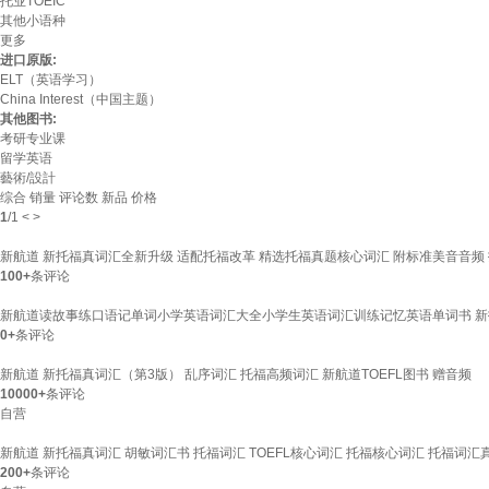
托业TOEIC
其他小语种
更多
进口原版:
ELT（英语学习）
China Interest（中国主题）
其他图书:
考研专业课
留学英语
藝術/設計
综合
销量
评论数
新品
价格
1
/
1
<
>
新航道 新托福真词汇全新升级 适配托福改革 精选托福真题核心词汇 附标准美音音频
100+
条评论
新航道读故事练口语记单词小学英语词汇大全小学生英语词汇训练记忆英语单词书 新
0+
条评论
新航道 新托福真词汇（第3版） 乱序词汇 托福高频词汇 新航道TOEFL图书 赠音频
10000+
条评论
自营
新航道 新托福真词汇 胡敏词汇书 托福词汇 TOEFL核心词汇 托福核心词汇 托福词
200+
条评论