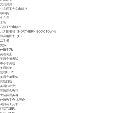
文润贝贝
北京理工大学出版社
墨林阁
生升昇
木垛
石油工业出版社
北方图书城（NORTHERN BOOK TOWN）
迪赛纳图书（D）
二手书
更多
外语学习:
英语词汇
英语专项考试
中小学英语
英语读物
雅思IELTS
英语专项训练
英语口语
英语四/六级
英语综合教程
生活实用英语
外语教学/学术著作
词典与工具书
托福TOEFL