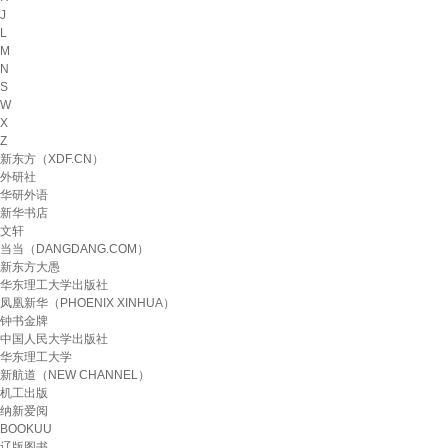
J
L
M
N
S
W
X
Z
新东方（XDF.CN）
外研社
华研外语
新华书店
文轩
当当（DANGDANG.COM）
新东方大愚
华东理工大学出版社
凤凰新华（PHOENIX XINHUA）
钟书金牌
中国人民大学出版社
华东理工大学
新航道（NEW CHANNEL）
机工出版
纳新爱阅
BOOKUU
辽版图书