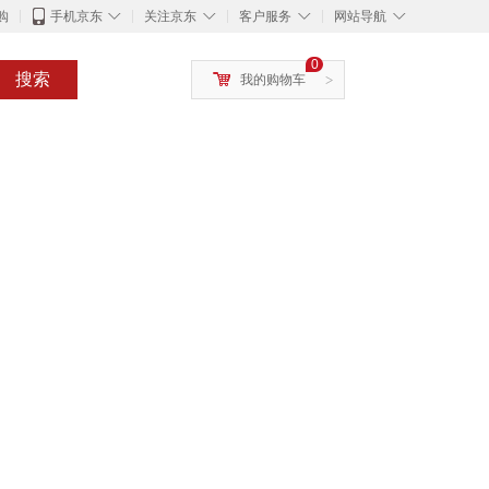
◇
◇
◇
◇
购
手机京东
关注京东
客户服务
网站导航
0
搜索
我的购物车
>