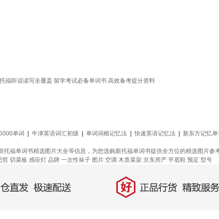
 托福听说读写全覆盖 留学考试必备单词书 高效备考提分资料
5000单词
|
牛津英语词汇初级
|
单词词根记忆法
|
快速英语记忆法
|
新东方记忆单
新托福单词书精选图片大全等信息，为您选购新托福单词书提供全方位的精选图片参
思哲
切菜板
感应灯
品牌
一次性袜子
图片
空调
木质菜架
京东房产
平底鞋
预定
型号
好
直发，极速配送
正品行货，精致服务