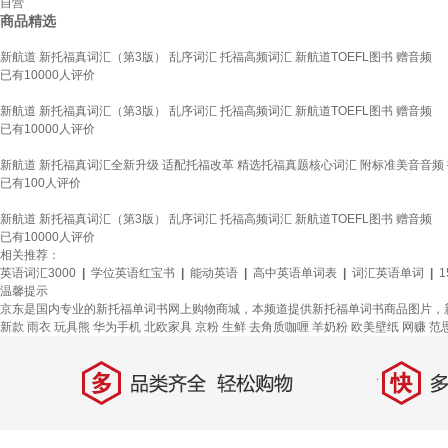
自营
商品精选
新航道 新托福真词汇（第3版） 乱序词汇 托福高频词汇 新航道TOEFL图书 赠音频
已有
10000
人评价
新航道 新托福真词汇（第3版） 乱序词汇 托福高频词汇 新航道TOEFL图书 赠音频
已有
10000
人评价
新航道 新托福真词汇全新升级 适配托福改革 精选托福真题核心词汇 附标准美音音频
已有
100
人评价
新航道 新托福真词汇（第3版） 乱序词汇 托福高频词汇 新航道TOEFL图书 赠音频
已有
10000
人评价
相关推荐：
英语词汇3000
|
学位英语红宝书
|
能动英语
|
高中英语单词表
|
词汇英语单词
|
1
温馨提示
京东是国内专业的新托福单词书网上购物商城，本频道提供新托福单词书商品图片，
新款
雨衣
玩具熊
华为手机
北欧家具
京粉
生鲜
去角质咖喱
羊奶粉
欧美壁纸
网赚
范
多
快
品类齐全，轻松购物
多仓