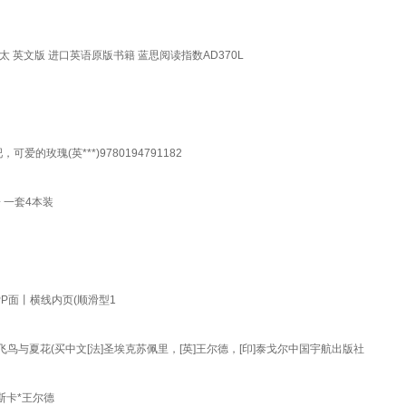
下玫瑰的老太太 英文版 进口英语原版书籍 蓝思阅读指数AD370L
 3级：去吧，可爱的玫瑰(英***)9780194791182
 一套4本装
P面丨横线内页(顺滑型1
与夏花(买中文[法]圣埃克苏佩里，[英]王尔德，[印]泰戈尔中国宇航出版社
奥斯卡*王尔德