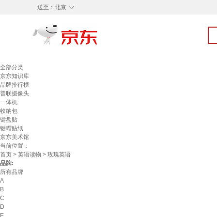
◇
送至：
北京
全部分类
京东知识库
品牌排行榜
普联摄像头
一体机
收纳包
键盘贴
键帽贴纸
京东美术馆
当前位置：
首页
>
英语读物
> 玫瑰英语
品牌:
所有品牌
A
B
C
D
E