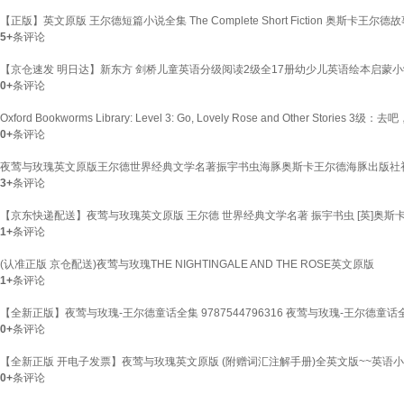
【正版】英文原版 王尔德短篇小说全集 The Complete Short Fiction 奥斯卡王尔
5+
条评论
【京仓速发 明日达】新东方 剑桥儿童英语分级阅读2级全17册幼少儿英语绘本启蒙小学生一
0+
条评论
Oxford Bookworms Library: Level 3: Go, Lovely Rose and Other Stories 3
0+
条评论
夜莺与玫瑰英文原版王尔德世界经典文学名著振宇书虫海豚奥斯卡王尔德海豚出版社初
3+
条评论
【京东快递配送】夜莺与玫瑰英文原版 王尔德 世界经典文学名著 振宇书虫 [英]奥斯卡
1+
条评论
(认准正版 京仓配送)夜莺与玫瑰THE NIGHTINGALE AND THE ROSE英文原版
1+
条评论
【全新正版】夜莺与玫瑰-王尔德童话全集 9787544796316 夜莺与玫瑰-王尔德童
0+
条评论
【全新正版 开电子发票】夜莺与玫瑰英文原版 (附赠词汇注解手册)全英文版~~英语
0+
条评论