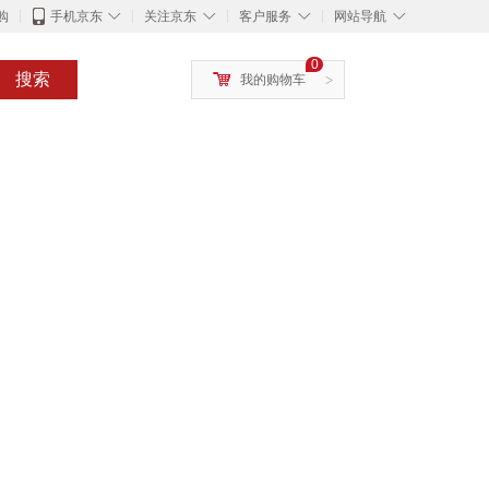
◇
◇
◇
◇
购
手机京东
关注京东
客户服务
网站导航
0
搜索
我的购物车
>