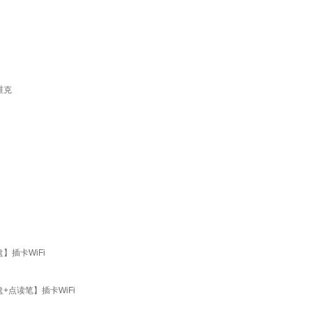
维克
】插卡WiFi
+点读笔】插卡WiFi