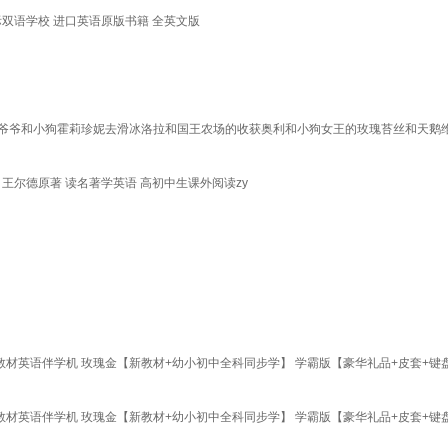
英文原版 国际双语学校 进口英语原版书籍 全英文版
友们爷爷和小狗霍莉珍妮去滑冰洛拉和国王农场的收获奥利和小狗女王的玫瑰苔丝和天鹅
王尔德原著 读名著学英语 高初中生课外阅读zy
教材英语伴学机 玫瑰金【新教材+幼小初中全科同步学】 学霸版【豪华礼品+皮套+键盘
教材英语伴学机 玫瑰金【新教材+幼小初中全科同步学】 学霸版【豪华礼品+皮套+键盘