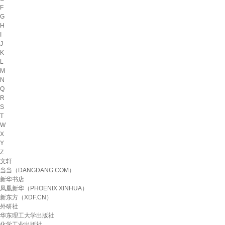
F
G
H
I
J
K
L
M
N
Q
R
S
T
W
X
Y
Z
文轩
当当（DANGDANG.COM）
新华书店
凤凰新华（PHOENIX XINHUA）
新东方（XDF.CN）
外研社
华东理工大学出版社
化学工业出版社