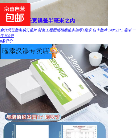
会计凭证垫条装订垫片 财务工程图纸档案垫条加厚1毫米 白卡垫片 140*25*1 毫米 一
件 900条
0条评价