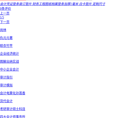
会计凭证垫条装订垫片 财务工程图纸档案垫条加厚1毫米 白卡垫片 定制尺寸
0条评价
上一页
1/5
下一页
尚林
仇元元著
晾衣竹竿
企业经济统计
图解出纳实战
中小企业会计
审计指引
审计模拟
会计电算化孙莲香
货代会计
考研审计硕士科目
四大会计师事务所