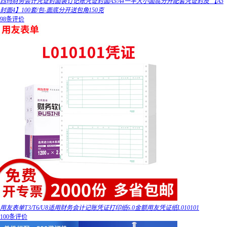
西玛财务会计凭证封面装订记账凭证封面A5/A4一半大小面底分开配套凭证封皮 【A5
封面4】100套/包-面底分开送包角150克
98条评价
用友表单T3/T6/U8适用财务会计记账凭证打印纸6.0金额用友凭证纸L010101
100条评价