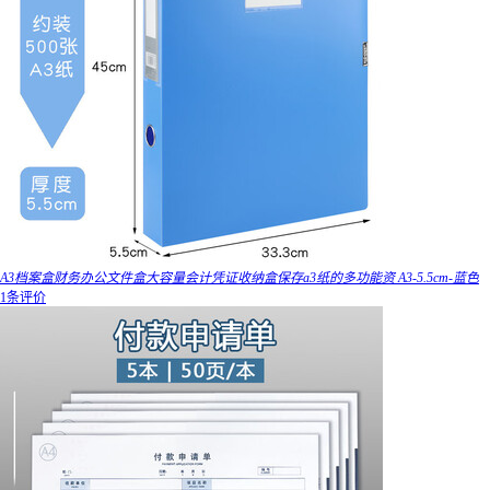
A3档案盒财务办公文件盒大容量会计凭证收纳盒保存a3纸的多功能资 A3-5.5cm-蓝色
1条评价