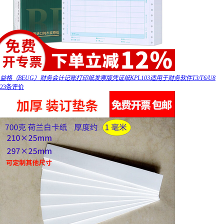
益格（BEUG）财务会计记账打印纸发票版凭证纸KPL103适用于财务软件T3/T6/U8
23条评价