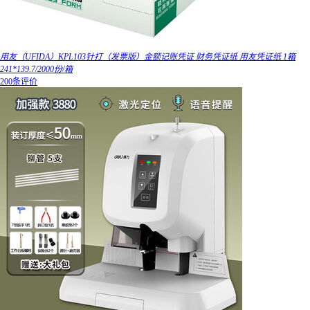
用友（UFIDA）KPL103针打（发票版）金额记账凭证 财务凭证纸 用友凭证纸 1箱
241*139.7/2000份/箱
200条评价