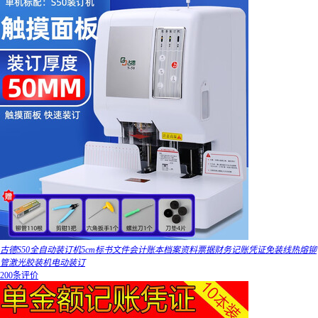
古德S50全自动装订机5cm标书文件会计账本档案资料票据财务记账凭证免装线热熔铆
管激光胶装机电动装订
200条评价