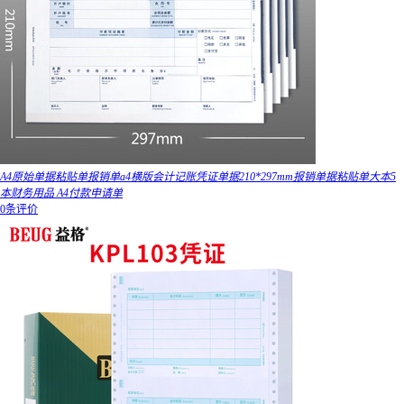
A4原始单据粘贴单报销单a4横版会计记账凭证单据210*297mm报销单据粘贴单大本5
本财务用品 A4付款申请单
0条评价