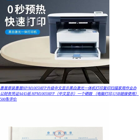
惠普原装惠普HP/M1005MFP升级中文显示黑白激光一体机打印复印扫描家用作业办
公财务凭证A4A5纸 HPM1005MFP（中文显示）一个硒鼓 （电脑打印-USB链接使用）
500条评价