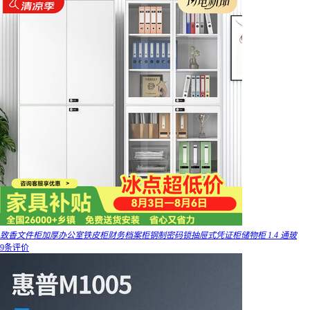
致香文件柜加厚办公室铁皮柜财务档案柜钢制密码锁抽屉式凭证柜储物柜 1.4 通玻
9条评价