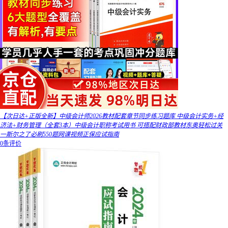
【次日达+正版全新】中级会计师2026教材配套章节同步练习题库 中级会计实务+经
济法+财务管理（全套3本）中级会计职称考试用书 可搭配财政部教材东奥轻松过关
一斯尔之了必刷550题网课视频正保应试指南
0条评价