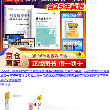
注册会计师2026教材**正版财经社 财务成本管理+历年**2本套 cpa注会教材2026年考
试用书 可搭东奥注会轻松过关一习题应试指南正保必刷552题库网课视频讲义笔记马
勇之了课堂斯尔
0条评价