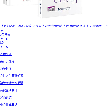
【京东快递 正版次日达】2024年注册会计师教材 注会CPA教材 经济法+应试指南（上
下）
0条评价
上一页
1/5
下一页
人本会计
会计实操网
潘序伦传
会计入门基础知识
初级会计学沈菊琴
商贸企业会计
起而论道
小会计成长记