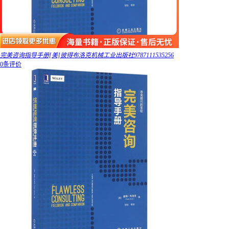
完美咨询指导手册[美]彼得布洛克机械工业出版社9787111535256
0条评价