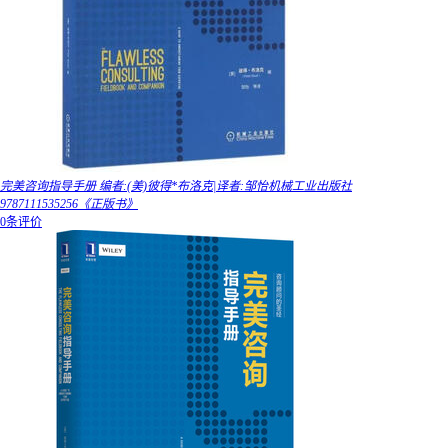
完美咨询指导手册 编者:(美)彼得*布洛克|译者:邹怡机械工业出版社
9787111535256《正版书》
0条评价