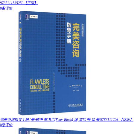
9787111535256【正版】
0条评价
完美咨询指导手册 (美)彼得·布洛克(Peter Block) 编;邹怡 等 译 著 9787111256 【正版】
0条评价