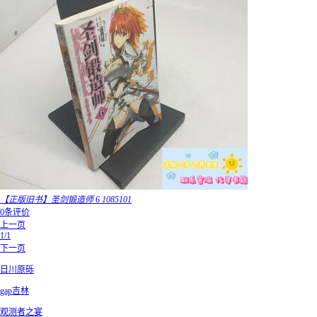
【正版旧书】圣剑锻造师 6 1085101
0条评价
上一页
1/1
下一页
日川原砾
gap吉林
观测者之宴