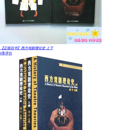
【正版旧书】西方戏剧理论史 上下
0条评价