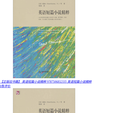
【正版旧书籍】 英语短篇小说精粹 9787506832335 英语短篇小说精粹
0条评价