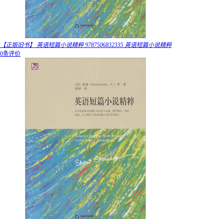
【正版旧书】 英语短篇小说精粹 9787506832335 英语短篇小说精粹
0条评价