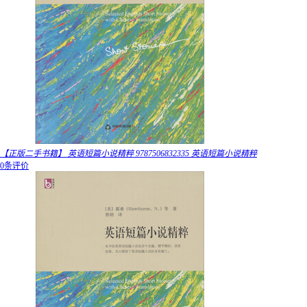
【正版二手书籍】 英语短篇小说精粹 9787506832335 英语短篇小说精粹
0条评价