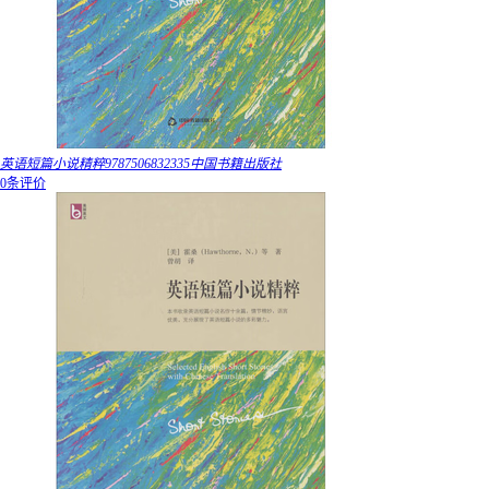
英语短篇小说精粹9787506832335中国书籍出版社
0条评价