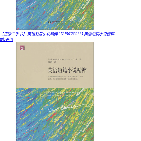
【正版二手书】 英语短篇小说精粹 9787506832335 英语短篇小说精粹
0条评价