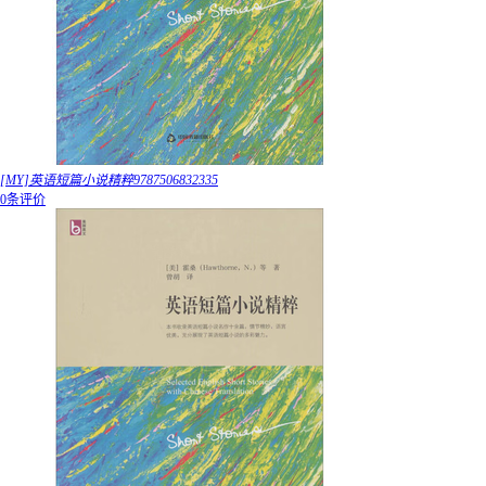
[MY]英语短篇小说精粹9787506832335
0条评价