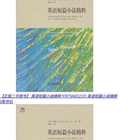
【正版二手图书】 英语短篇小说精粹 9787506832335 英语短篇小说精粹
0条评价