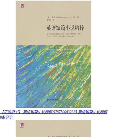
【正版旧书】 英语短篇小说精粹 9787506832335 英语短篇小说精粹
0条评价