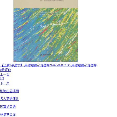
【正版2手图书】 英语短篇小说精粹 9787506832335 英语短篇小说精粹
0条评价
上一页
1/3
下一页
动物庄园插图
名人英语演讲
国富论英语
林语堂英译