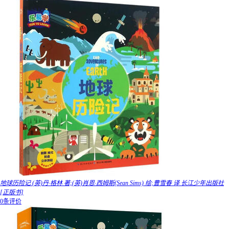
地球历险记 (英)丹·格林 著;(英)肖恩·西姆斯(Sean Sims) 绘;曹雪春 译 长江少年出版社
[正版书]
0条评价