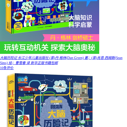
大脑历险记 长江少年儿童出版社 (英)丹·格林(Dan Green) 著；(英)肖恩·西姆斯(Sean
Sims) 绘；曹雪春 译 新华正版书籍包邮
10条评价