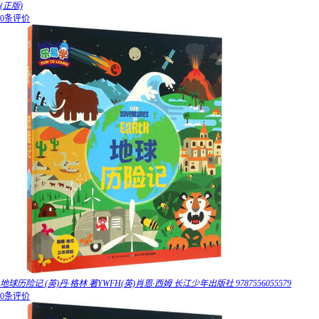
(正版)
0条评价
地球历险记 (英)丹·格林 著YWFH(英)肖恩·西姆 长江少年出版社 9787556055579
0条评价