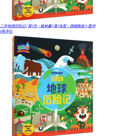
二手地球历险记 [英]丹・格林著/[英]肖恩・西姆斯绘 9 图书
0条评价