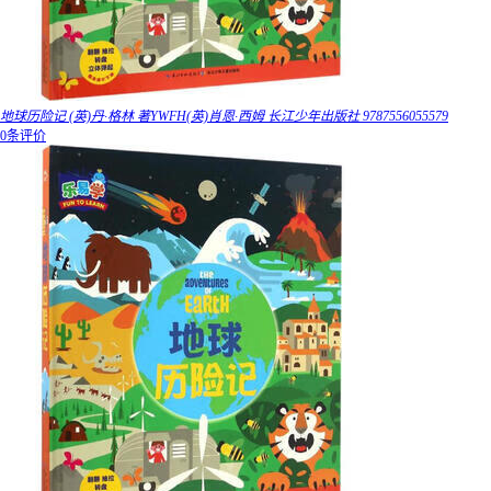
地球历险记 (英)丹·格林 著YWFH(英)肖恩·西姆 长江少年出版社 9787556055579
0条评价