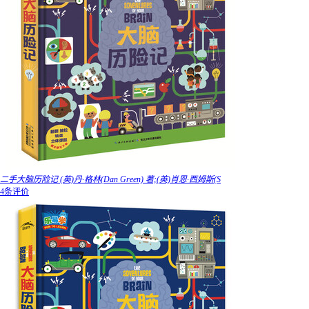
二手大脑历险记 (英)丹·格林(Dan Green) 著;(英)肖恩·西姆斯(S
4条评价