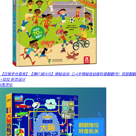
【正版京仓直发】【满87减18元】揭秘运动（2-4岁揭秘低幼版科普翻翻书）双层翻翻
+拉拉 折页设计
0条评价