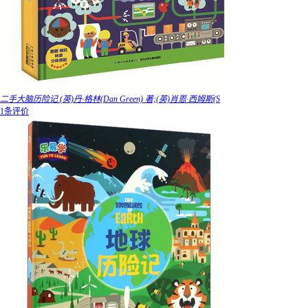
二手大脑历险记 (英)丹·格林(Dan Green) 著;(英)肖恩·西姆斯(S
1条评价