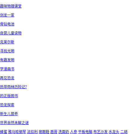
趣味物理课堂
剑龙一家
骨钻电池
自营儿童读物
克莱尔斯
寻找光明
有趣发明
学漫画书
再见恐龙
热带雨林历险记7
的正版图书
恐龙探索
新生儿营养
世界自然未解之谜
蜂蜜
雅马哈钢琴
法拉利
坡跟鞋
唇膏
洗面奶
人参
平板电脑
布艺沙发
水龙头
二胡