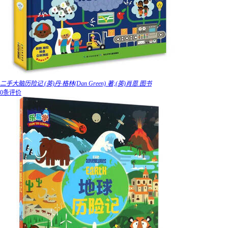
二手大脑历险记 (英)丹·格林(Dan Green) 著;(英)肖恩 图书
0条评价