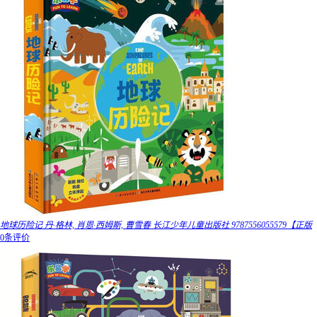
地球历险记 丹·格林, 肖恩·西姆斯, 曹雪春 长江少年儿童出版社 9787556055579【正版
0条评价