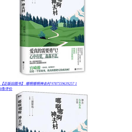
【正版旧图书】 哪啊哪啊神去村 9787559639257 1
0条评价