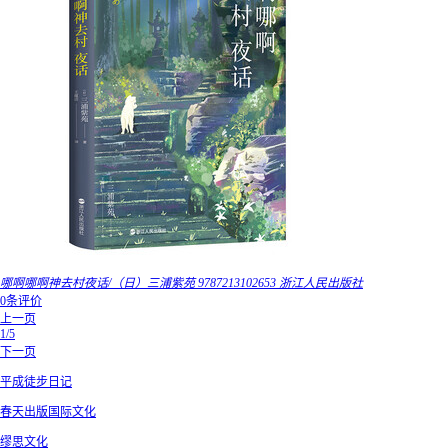
哪啊哪啊神去村夜话/（日）三浦紫苑 9787213102653 浙江人民出版社
0条评价
上一页
1/5
下一页
平成徒步日记
春天出版国际文化
缪思文化