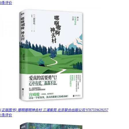
0条评价
[正版图书] 哪啊哪啊神去村 三浦紫苑 北京联合出版公司 9787559639257
1条评价