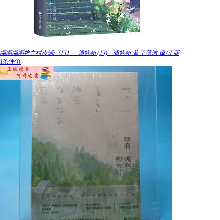
哪啊哪啊神去村夜话/（日）三浦紫苑 (日)三浦紫苑 著 王蕴洁 译 /正版
1条评价