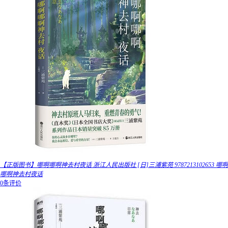
【正版图书】哪啊哪啊神去村夜话 浙江人民出版社 [日]三浦紫苑 9787213102653 哪啊
哪啊神去村夜话
0条评价