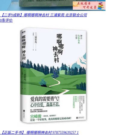
【二手9成新】哪啊哪啊神去村 三浦紫苑 北京联合公司
0条评价
【正版二手书】 哪啊哪啊神去村 9787559639257 1