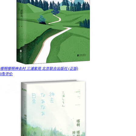
哪啊哪啊神去村 三浦紫苑 北京联合出版社 (正版)
0条评价