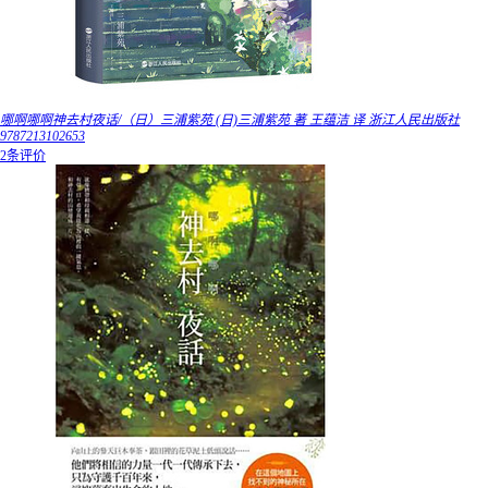
哪啊哪啊神去村夜话/（日）三浦紫苑 (日)三浦紫苑 著 王蕴洁 译 浙江人民出版社
9787213102653
2条评价