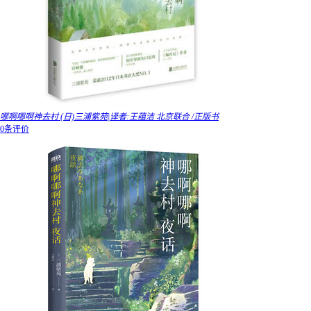
哪啊哪啊神去村 (日)三浦紫苑|译者:王蕴洁 北京联合 /正版书
0条评价