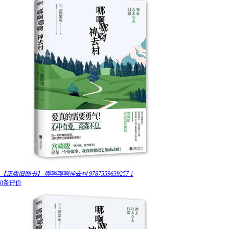
【正版旧图书】 哪啊哪啊神去村 9787559639257 1
0条评价