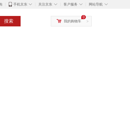
◇
◇
◇
◇
购
手机京东
关注京东
客户服务
网站导航
0
搜索
我的购物车
>