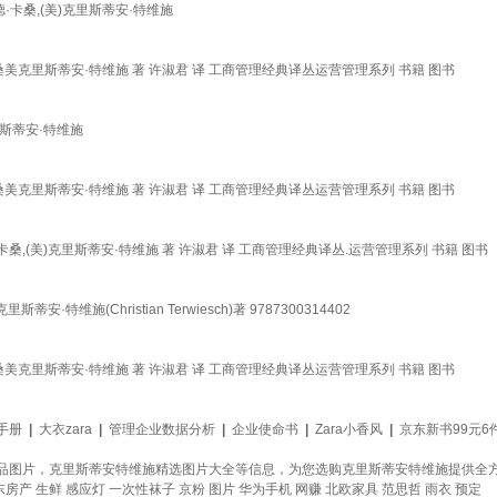
德·卡桑,(美)克里斯蒂安·特维施
美克里斯蒂安·特维施 著 许淑君 译 工商管理经典译丛运营管理系列 书籍 图书
里斯蒂安·特维施
美克里斯蒂安·特维施 著 许淑君 译 工商管理经典译丛运营管理系列 书籍 图书
桑,(美)克里斯蒂安·特维施 著 许淑君 译 工商管理经典译丛.运营管理系列 书籍 图书
安·特维施(Christian Terwiesch)著 9787300314402
美克里斯蒂安·特维施 著 许淑君 译 工商管理经典译丛运营管理系列 书籍 图书
手册
|
大衣zara
|
管理企业数据分析
|
企业使命书
|
Zara小香风
|
京东新书99元6
品图片，克里斯蒂安特维施精选图片大全等信息，为您选购克里斯蒂安特维施提供全
东房产
生鲜
感应灯
一次性袜子
京粉
图片
华为手机
网赚
北欧家具
范思哲
雨衣
预定