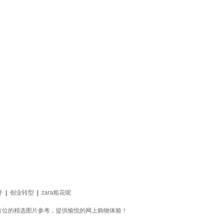
件
|
创业转型
|
zara粗花呢
方位的精选图片参考，提供愉悦的网上购物体验！