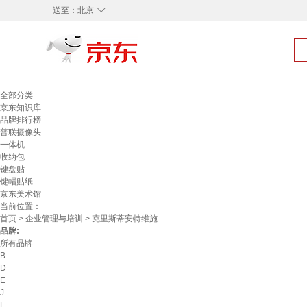
◇
送至：
北京
全部分类
京东知识库
品牌排行榜
普联摄像头
一体机
收纳包
键盘贴
键帽贴纸
京东美术馆
当前位置：
首页
>
企业管理与培训
> 克里斯蒂安特维施
品牌:
所有品牌
B
D
E
J
L