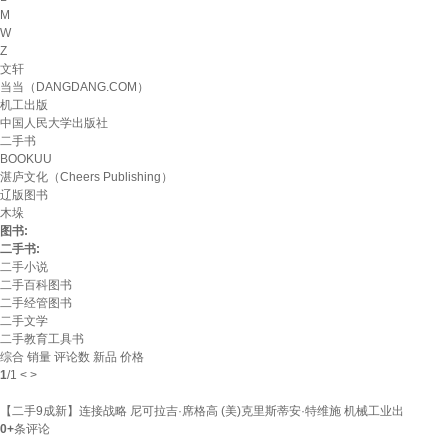
M
W
Z
文轩
当当（DANGDANG.COM）
机工出版
中国人民大学出版社
二手书
BOOKUU
湛庐文化（Cheers Publishing）
辽版图书
木垛
图书:
二手书:
二手小说
二手百科图书
二手经管图书
二手文学
二手教育工具书
综合
销量
评论数
新品
价格
1
/
1
<
>
【二手9成新】连接战略 尼可拉吉·席格高 (美)克里斯蒂安·特维施 机械工业出
0+
条评论