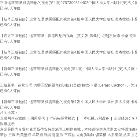
正版运营管理 供需匹配的视角(第4版)9787300314402中国人民大学出版社(美)杰拉
已有
0
人评价
【新华正版包邮】运营管理 供需匹配的视角第4版 中国人民大学出版社 美杰拉德·卡桑
已有
0
人评价
【官方正版包邮】运营管理：供需匹配的视角（英文版·第4版）/[美]杰拉德·卡桑 克
已有
5
人评价
【新华正版包邮】运营管理 供需匹配的视角第4版 中国人民大学出版社 美杰拉德·卡桑
已有
0
人评价
【新华正版包邮】运营管理 供需匹配的视角(第4版) 中国人民大学出版社 (美)杰拉德·卡
已有
0
人评价
正版新书~ 运营管理:供需匹配的视角(第4版) (美)杰拉德·卡桑(Gerard Cachon)，(美)克里斯蒂
已有
0
人评价
【新华正版包邮】运营管理 供需匹配的视角第4版 中国人民大学出版社 美杰拉德·卡桑
已有
0
人评价
相关推荐：
互联网创业激励
|
周周现代
|
洋码头经营模式
|
一本机械万利设备
|
企业经营分析
温馨提示
京东是国内专业的克里斯蒂安特维施网上购物商城，本频道提供克里斯蒂安特维施商
新款
空调
欧美壁纸
羊奶粉
玩具熊
型号
平底鞋
去角质咖喱
切菜板
木质菜架
品牌
京