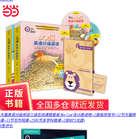
大猫英语分级阅读三级在线课程套装 Big Cat(含18册读物+2册指导用书+12节大猫网
课+13节写作网课+2500节多学科微课+2张MP3光盘)
0条评价