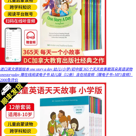
进口英文原版绘本 one story a day 幼儿\/小学\/初中版 365个天天故事磨耳朵英语读物
onestoryaday 赠在线阅读电子书 幼儿版（12册）含在线音频（赠电子书+MP3音频）
2000条评价