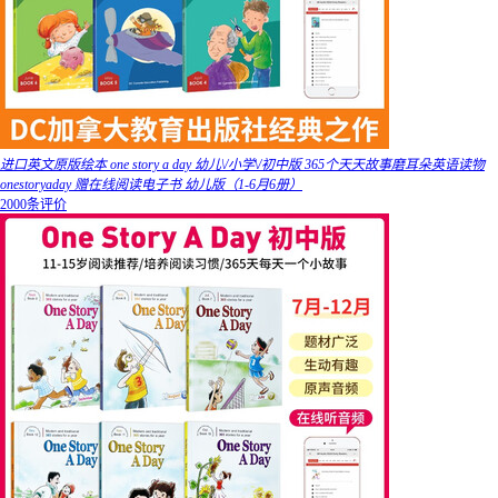
进口英文原版绘本 one story a day 幼儿\/小学\/初中版 365个天天故事磨耳朵英语读物
onestoryaday 赠在线阅读电子书 幼儿版（1-6月6册）
2000条评价