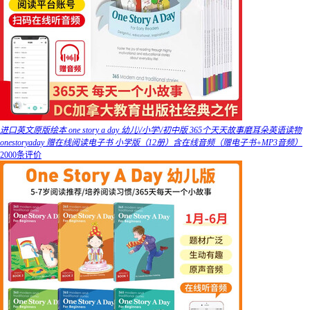
进口英文原版绘本 one story a day 幼儿\/小学\/初中版 365个天天故事磨耳朵英语读物
onestoryaday 赠在线阅读电子书 小学版（12册）含在线音频（赠电子书+MP3音频）
2000条评价