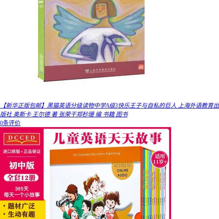
【新华正版包邮】黑猫英语分级读物中学A级3快乐王子与自私的巨人 上海外语教育出
版社 奥斯卡·王尔德 著 张荣干郑秒珊 编 书籍 图书
0条评价