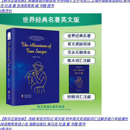
【新华正版包邮】黑猫英语分级读物 中学B级 6 王子与贫儿 上海外语教育出版社 美马
克·吐温 著 张涛周育英 编 书籍 图书
0条评价
【新华正版包邮】汤姆·索亚历险记 英文版 附中英文双语版词汇注解手册六年级课外
阅读推荐英语小说 海豚出版社 美马克·吐温 著 书籍 图书
0条评价