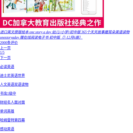
进口英文原版绘本 one story a day 幼儿\/小学\/初中版 365个天天故事磨耳朵英语读物
onestoryaday 赠在线阅读电子书 初中版（7-12月6册）
2000条评价
上一页
1/5
下一页
必读英语
迪士尼英语世界
人文英语双语读物
书虫1级中
财经名人面对面
单词英雄
哈姆雷特第四幕
感动英语