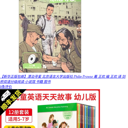
【新华正版包邮】漂泊寻爱 北京语言大学出版社 Philip Prowse 著 王欢 编 王欢 译 剑
桥双语分级阅读·小说馆 书籍 图书
0条评价