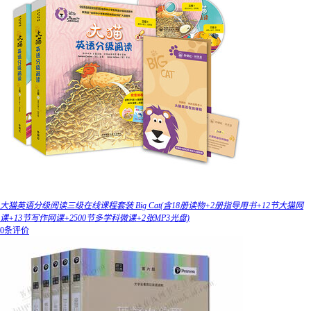
大猫英语分级阅读三级在线课程套装 Big Cat(含18册读物+2册指导用书+12节大猫网
课+13节写作网课+2500节多学科微课+2张MP3光盘)
0条评价