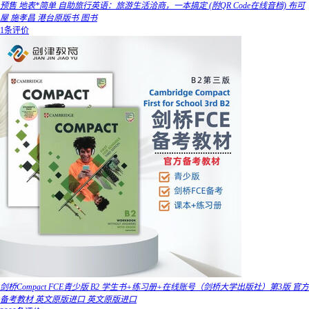
预售 地表*简单 自助旅行英语：旅游生活洽商，一本搞定 (附QR Code在线音档) 布可
屋 施孝昌 港台原版书 图书
1条评价
剑桥Compact FCE青少版 B2 学生书+练习册+在线账号（剑桥大学出版社）第3版 官方
备考教材 英文原版进口 英文原版进口