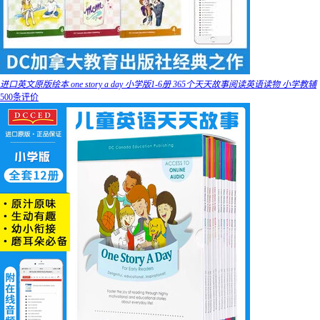
进口英文原版绘本 one story a day 小学版1-6册 365个天天故事阅读英语读物 小学教辅
500条评价