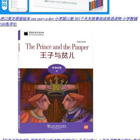
进口英文原版绘本 one story a day 小学版12册 365个天天故事阅读英语读物 小学教辅
500条评价