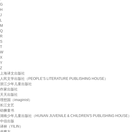
G
H
J
L
M
Q
R
S
T
W
X
Y
Z
上海译文出版社
人民文学出版社（PEOPLE’S LITERATURE PUBLISHING HOUSE）
浙江少年儿童出版社
作家出版社
天天出版社
理想国（imaginist）
长江文艺
幼狮童书
湖南少年儿童出版社（HUNAN JUVENILE & CHILDREN'S PUBLISHING HOUSE）
中信出版
译林（YILIN）
书魔方