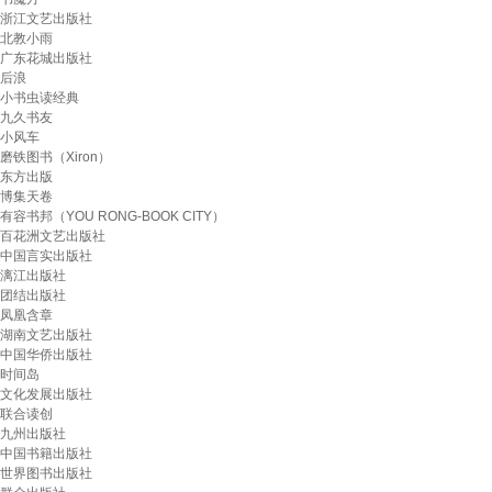
浙江文艺出版社
北教小雨
广东花城出版社
后浪
小书虫读经典
九久书友
小风车
磨铁图书（Xiron）
东方出版
博集天卷
有容书邦（YOU RONG-BOOK CITY）
百花洲文艺出版社
中国言实出版社
漓江出版社
团结出版社
凤凰含章
湖南文艺出版社
中国华侨出版社
时间岛
文化发展出版社
联合读创
九州出版社
中国书籍出版社
世界图书出版社