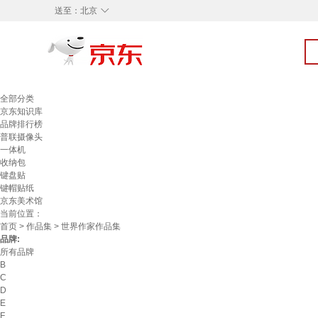
◇
送至：
北京
全部分类
京东知识库
品牌排行榜
普联摄像头
一体机
收纳包
键盘贴
键帽贴纸
京东美术馆
当前位置：
首页
>
作品集
> 世界作家作品集
品牌:
所有品牌
B
C
D
E
F