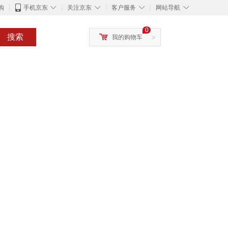
◇
◇
◇
◇
购
手机京东
关注京东
客户服务
网站导航
0
搜索
我的购物车
>