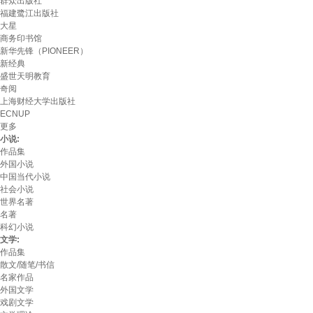
群众出版社
福建鹭江出版社
大星
商务印书馆
新华先锋（PIONEER）
新经典
盛世天明教育
奇阅
上海财经大学出版社
ECNUP
更多
小说:
作品集
外国小说
中国当代小说
社会小说
世界名著
名著
科幻小说
文学:
作品集
散文/随笔/书信
名家作品
外国文学
戏剧文学