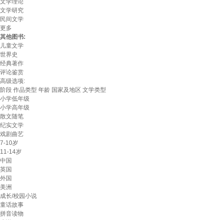
文学理论
文学研究
民间文学
更多
其他图书:
儿童文学
世界史
经典著作
评论鉴赏
高级选项:
阶段
作品类型
年龄
国家及地区
文学类型
小学低年级
小学高年级
散文随笔
纪实文学
戏剧曲艺
7-10岁
11-14岁
中国
英国
外国
美洲
成长/校园小说
童话故事
拼音读物