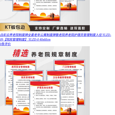
白彩云养老院制度牌全套老年公寓制度牌敬老院养老院护理员管理制度入住 YLZD-
09【院民管理制度】 YLZD-0 40x60cm
0条评价