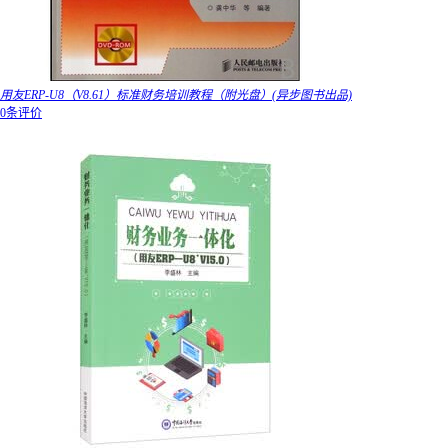
用友ERP-U8（V8.61）标准财务培训教程（附光盘）(异步图书出品)
0条评价