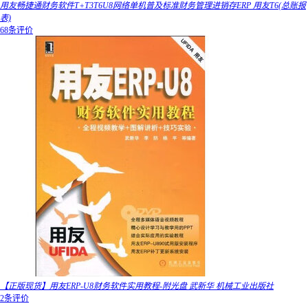
用友畅捷通财务软件T+T3T6U8网络单机普及标准财务管理进销存ERP 用友T6(总账报
表)
68条评价
【正版现货】用友ERP-U8财务软件实用教程-附光盘 武新华 机械工业出版社
2条评价