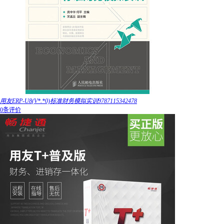
用友ERP-U8(V*.*0)标准财务模拟实训9787115342478
0条评价