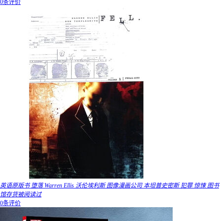
0条评价
英语原版书 堕落 Warren Ellis 沃伦埃利斯 图像漫画公司 本坦普史密斯 犯罪 惊悚 图书
馆存货被阅读过
0条评价