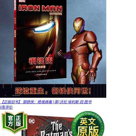
【正版旧书】 钢铁侠：绝境病毒 [英]沃伦·埃利斯 四 图书
0条评价