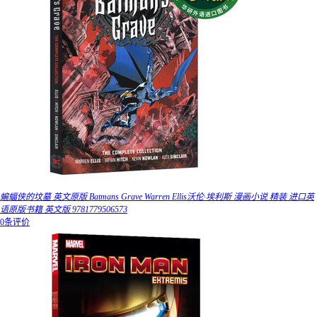
蝙蝠侠的坟墓 英文原版 Batmans Grave Warren Ellis沃伦·埃利斯 漫画小说 精装 进口英
语原版书籍 英文版 9781779506573
0条评价