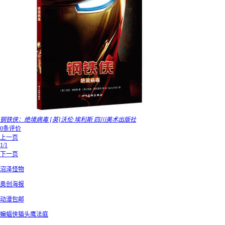
钢铁侠：绝境病毒 [英]沃伦·埃利斯 四川美术出版社
0条评价
上一页
1/1
下一页
沼泽怪物
奥创海报
动漫包邮
蝙蝠侠猫头鹰法庭