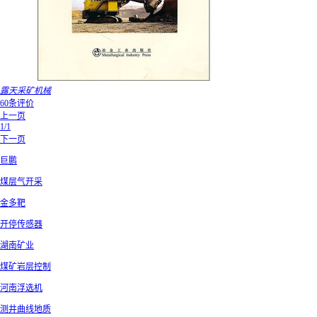
露天采矿机械
60条评价
上一页
1/1
下一页
巨鹏
煤层气开采
金多靶
开停传感器
湖南矿业
煤矿岩层控制
河南浮选机
测井曲线地质