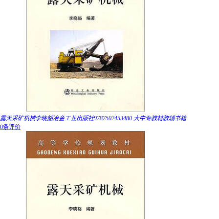
露天采矿机械李晓豁冶金工业出版社9787502453480 大中专教材教辅书籍
0条评价