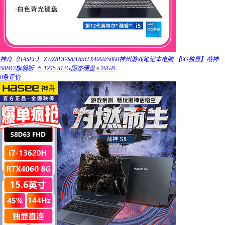
神舟（HASEE） Z7/Z8D6/S8/T8/RTX4060/5060神州游戏笔记本电脑 【6G独显】战神
S8B42旗舰版: i5-1245 512G固态硬盘 x 16GB
0条评价