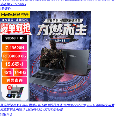
达老款-5.5*2.5接口
1条评价
神舟战神S8D63 2026 酷睿i7 RTX4060独显直连T8/Z8D6/S8/Z7/T8pro/T11神州学生电竞
游戏笔记本电脑 i7-13620H/32G+2TB/4060独显
18条评价