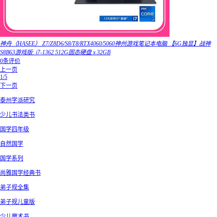
神舟（HASEE） Z7/Z8D6/S8/T8/RTX4060/5060神州游戏笔记本电脑 【6G独显】战神
S8B63游戏版: i7-1362 512G固态硬盘 x 32GB
0条评价
上一页
1/5
下一页
泰州学派研究
少儿书法类书
国学四年级
自然国学
国学系列
尚雅国学经典书
弟子规全集
弟子规儿童版
少儿魔术书