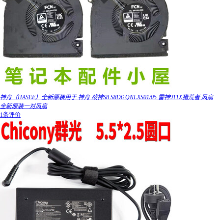
神舟（HASEE）全新原装用于 神舟 战神S8 S8D6 QNLXS01/05 雷神911X猎荒者 风扇
全新原装一对风扇
1条评价