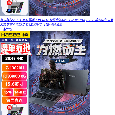
神舟战神S8D63 2026 酷睿i7 RTX4060独显直连T8/Z8D6/S8/Z7/T8pro/T11神州学生电竞
游戏笔记本电脑 i7-13620H/64G+1TB/4060独显
18条评价