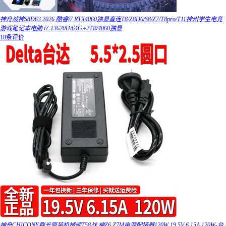
神舟战神S8D63 2026 酷睿i7 RTX4060独显直连T8/Z8D6/S8/Z7/T8pro/T11神州学生电竞
游戏笔记本电脑 i7-13620H/64G+2TB/4060独显
18条评价
神舟CHICONY群光原装机械师T58战 神Z6 Z7M电源配接器120W 19.5V 6.15A 120W-台