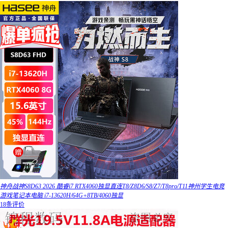
神舟战神S8D63 2026 酷睿i7 RTX4060独显直连T8/Z8D6/S8/Z7/T8pro/T11神州学生电竞
游戏笔记本电脑 i7-13620H/64G+8TB/4060独显
18条评价