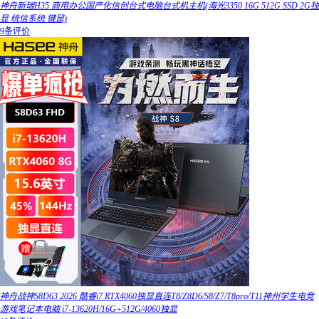
神舟新瑞H35 商用办公国产化信创台式电脑台式机主机(海光3350 16G 512G SSD 2G独
显 统信系统 键鼠)
9条评价
神舟战神S8D63 2026 酷睿i7 RTX4060独显直连T8/Z8D6/S8/Z7/T8pro/T11神州学生电竞
游戏笔记本电脑 i7-13620H/16G+512G/4060独显