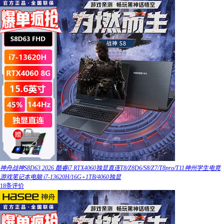
神舟战神S8D63 2026 酷睿i7 RTX4060独显直连T8/Z8D6/S8/Z7/T8pro/T11神州学生电竞
游戏笔记本电脑 i7-13620H/16G+1TB/4060独显
18条评价