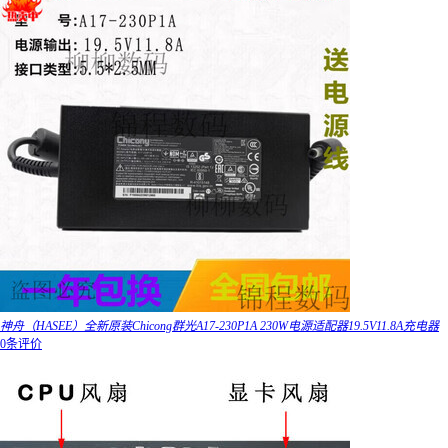
神舟（HASEE）全新原装Chicong群光A17-230P1A 230W电源适配器19.5V11.8A充电器
0条评价