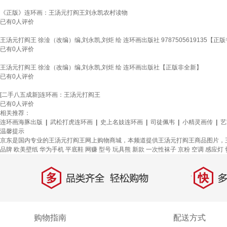
《正版》连环画：王汤元打阎王刘永凯农村读物
已有
0
人评价
王汤元打阎王 徐淦（改编）编,刘永凯,刘炬 绘 连环画出版社 9787505619135【正
已有
0
人评价
王汤元打阎王 徐淦（改编）编,刘永凯,刘炬 绘 连环画出版社【正版非全新】
已有
0
人评价
[二手八五成新]连环画：王汤元打阎王
已有
0
人评价
相关推荐：
连环画海豚出版
|
武松打虎连环画
|
史上名妓连环画
|
司徒佩韦
|
小精灵画传
|
艺
温馨提示
京东是国内专业的王汤元打阎王网上购物商城，本频道提供王汤元打阎王商品图片，
品牌
欧美壁纸
华为手机
平底鞋
网赚
型号
玩具熊
新款
一次性袜子
京粉
空调
感应灯
多
快
品类齐全，轻松购物
多仓
购物指南
配送方式