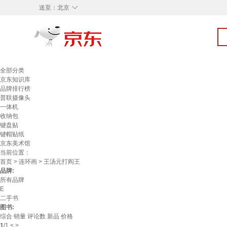
◇
送至：
北京
全部分类
京东知识库
品牌排行榜
普联摄像头
一体机
收纳包
键盘贴
键帽贴纸
京东美术馆
当前位置：
首页
>
连环画
> 王汤元打阎王
品牌:
所有品牌
E
二手书
图书:
综合
销量
评论数
新品
价格
1
/
1
<
>