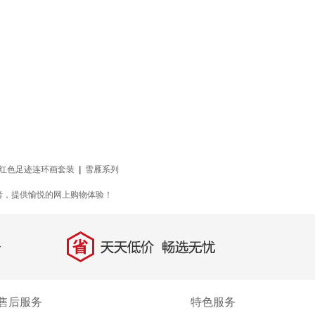
红色足迹连环画套装
|
雪雁系列
考，提供愉悦的网上购物体验！
省
天天低价，畅选无忧
售后服务
特色服务