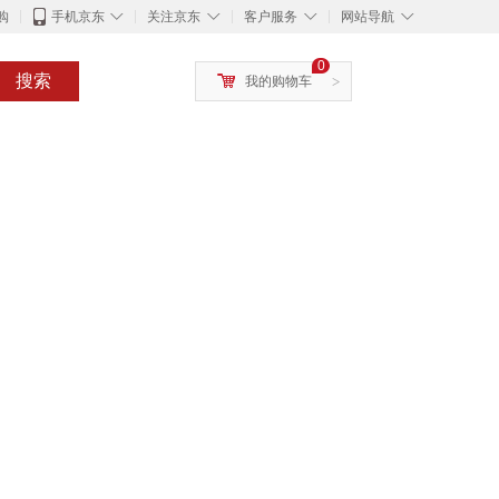
◇
◇
◇
◇
购
手机京东
关注京东
客户服务
网站导航
0
搜索
我的购物车
>