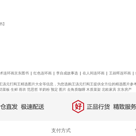
版书】
术连环画京东图书
|
红色连环画
|
李自成故事选
|
在人间连环画
|
王叔晖连环画
|
王汤元打阎王精选图片大全等信息，为您选购王汤元打阎王提供全方位的精选图片参
切菜板
生鲜
雨衣
范思哲
羊奶粉
预定
图片
去角质咖喱
木质菜架
北欧家具
京东房产
好
直发，极速配送
正品行货，精致服务
支付方式