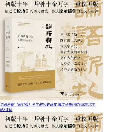
论语新劄（修订版）孔学的历史世界 席珍丛书9787308260176
0条评价