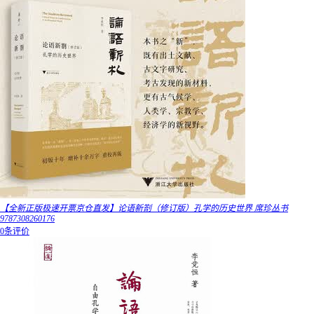
【全新正版极速开票京仓直发】论语新劄（修订版）孔学的历史世界 席珍丛书
9787308260176
0条评价