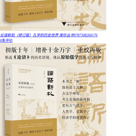
论语新劄（修订版）孔学的历史世界 席珍丛书9787308260176
0条评价