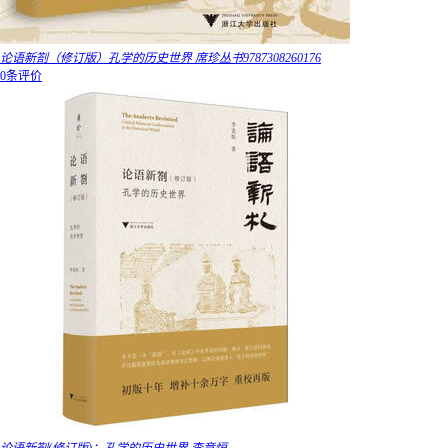
论语新劄（修订版）孔学的历史世界 席珍丛书9787308260176
0条评价