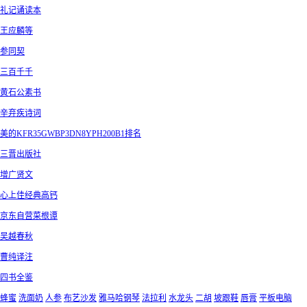
礼记诵读本
王应麟等
参同契
三百千千
黄石公素书
辛弃疾诗词
美的KFR35GWBP3DN8YPH200B1排名
三晋出版社
增广贤文
心上佳经典高钙
京东自营菜根谭
吴越春秋
曹纯译注
四书全鉴
蜂蜜
洗面奶
人参
布艺沙发
雅马哈钢琴
法拉利
水龙头
二胡
坡跟鞋
唇膏
平板电脑