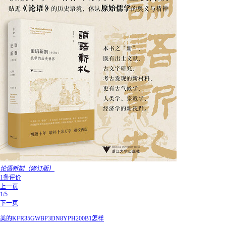
论语新劄（修订版）
1条评价
上一页
1/5
下一页
美的KFR35GWBP3DN8YPH200B1怎样