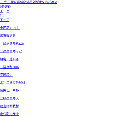
二手书 博兴县纯化镇周刘村大庄刘氏家谱
0条评价
上一页
1/1
下一页
全民动力 京东
城市规划史
一级建造师执业证
二建建造师专业
机电二建实务
二建水利2016
专题精讲
水利二建实务教材
博兴百川户外
二级建造师天一
建造师新教材
电气配电专业