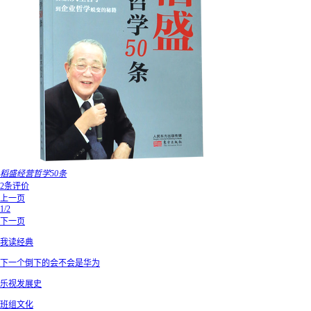
稻盛经营哲学50条
2条评价
上一页
1/2
下一页
我读经典
下一个倒下的会不会是华为
乐视发展史
班组文化