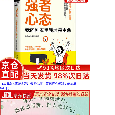
【次日达+正版全新】强者心态：我的剧本里我才是主角
0条评价