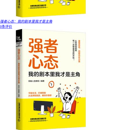
强者心态：我的剧本里我才是主角
0条评价