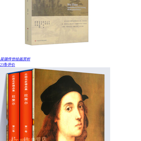
吴镇传世绘画赏析
23条评价