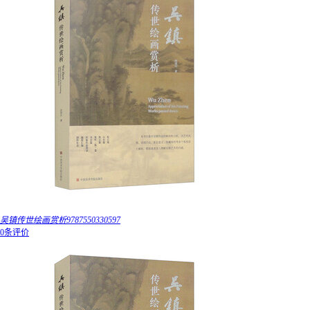
吴镇传世绘画赏析9787550330597
0条评价