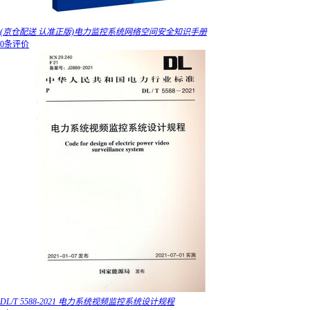
(京仓配送 认准正版)电力监控系统网络空间安全知识手册
0条评价
DL/T 5588-2021 电力系统视频监控系统设计规程