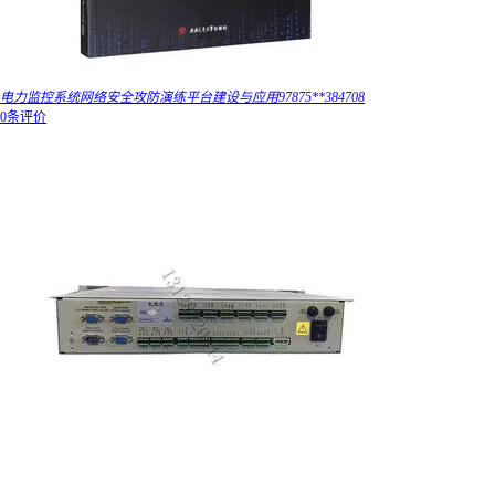
电力监控系统网络安全攻防演练平台建设与应用97875**384708
0条评价