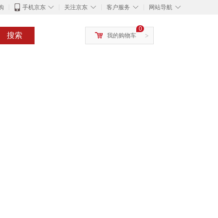
◇
◇
◇
◇
购
手机京东
关注京东
客户服务
网站导航
0
搜索
我的购物车
>