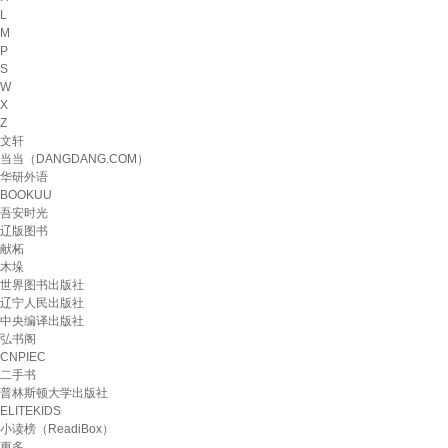
L
M
P
S
W
X
Z
文轩
当当（DANGDANG.COM）
华研外语
BOOKUU
吾安时光
辽版图书
献柘
木垛
世界图书出版社
辽宁人民出版社
中央编译出版社
弘书阁
CNPIEC
二手书
普林斯顿大学出版社
ELITEKIDS
小读榜（ReadiBox）
更多