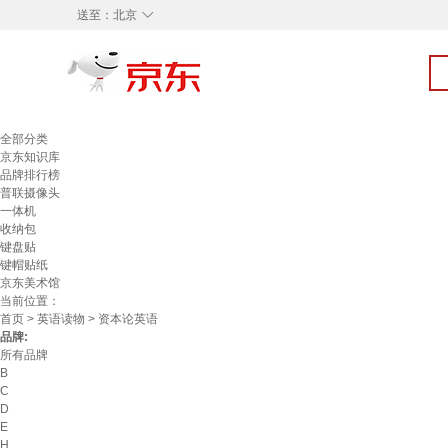
◇
送至：
北京
全部分类
京东知识库
品牌排行榜
普联摄像头
一体机
收纳包
键盘贴
键帽贴纸
京东美术馆
当前位置：
首页
>
英语读物
> 资本论英语
品牌:
所有品牌
B
C
D
E
H