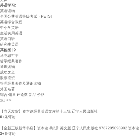
外语学习:
英语读物
全国公共英语等级考试（PETS）
英语综合教程
中小学英语
生活实用英语
英语口语
研究生英语
其他图书:
马克思哲学
哲学经典著作
通识读物
成功之道
股票投资
管理经典著作及通识读物
外国名著
综合
销量
评论数
新品
价格
1
/
1
<
>
【当天发货】资本论经典英语文库第十三辑 辽宁人民出版社
0+
条评论
【全新正版新华书店】资本论 共2册 英文版 辽宁人民出版社 9787205098902 资本
3+
条评论